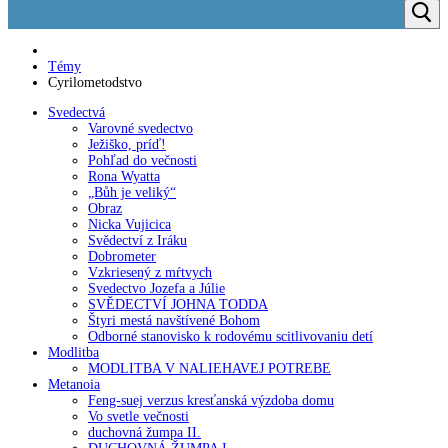
Témy
Cyrilometodstvo
Svedectvá
Varovné svedectvo
Ježiško, príď!
Pohľad do večnosti
Rona Wyatta
„Bůh je veliký“
Obraz
Nicka Vujicica
Svědectví z Iráku
Dobrometer
Vzkriesený z mŕtvych
Svedectvo Jozefa a Júlie
SVĚDECTVÍ JOHNA TODDA
Štyri mestá navštívené Bohom
Odborné stanovisko k rodovému scitlivovaniu detí
Modlitba
MODLITBA V NALIEHAVEJ POTREBE
Metanoia
Feng-suej verzus kresťanská výzdoba domu
Vo svetle večnosti
duchovná žumpa II.