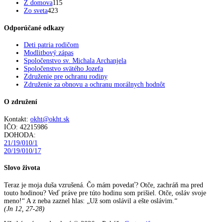
Z domova
115
Zo sveta
423
Odporúčané odkazy
Deti patria rodičom
Modlitbový zápas
Spoločenstvo sv. Michala Archanjela
Spoločenstvo svätého Jozefa
Združenie pre ochranu rodiny
Združenie za obnovu a ochranu morálnych hodnôt
O združení
Kontakt:
okht@okht.sk
IČO: 42215986
DOHODA:
21/19/010/1
20/19/010/17
Slovo života
Teraz je moja duša vzrušená. Čo mám povedať? Otče, zachráň ma pred
touto hodinou? Veď práve pre túto hodinu som prišiel. Otče, osláv svoje
meno!“ A z neba zaznel hlas: „Už som oslávil a ešte oslávim.“
(Jn 12, 27-28)