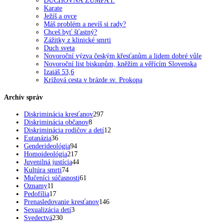
DUCHOVNÁ ŽUMPA I.
Karate
Ježíš a ovce
Máš problém a nevíš si rady?
Chceš byť šťastný?
Zážitky z klinické smrti
Duch sveta
Novoroční výzva českým křesťanům a lidem dobré vůle
Novoroční list biskupům, kněžím a věřícím Slovenska
Izaiáš 53,6
Krížová cesta v brázde sv. Prokopa
Archív správ
Diskriminácia kresťanov
297
Diskriminácia občanov
8
Diskriminácia rodičov a detí
12
Eutanázia
36
Genderideológia
94
Homoideológia
217
Juvenilná justícia
44
Kultúra smrti
74
Mučeníci súčasnosti
61
Oznamy
11
Pedofília
17
Prenasledovanie kresťanov
146
Sexualizácia detí
3
Svedectvá
230