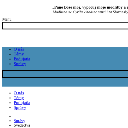
„Pane Bože môj, vypočuj moje modlitby a z
Modlitba sv. Cyrila v hodine smrti i za Slovenský
Menu
O nás
Témy
Podujatia
Správy
O nás
Témy
Podujatia
Správy
Správy
Svedectvá