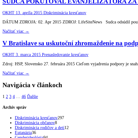
SUDCA POKUTOVAL EVANJELIZÁTORA ZA 
OKHT
13. apríla 2015
Diskriminácia kresťanov
DÁTUM ZDROJA: 02. Apr 2015 ZDROJ: LifeSiteNews Sudca odsúdil pouličného
Načítať viac →
V Bratislave sa uskutoční zhromaždenie na pod
OKHT
3. marca 2015
Prenasledovanie kresťanov
Zdroj: HSP, Slovensko 27. februára 2015 Cieľom vyjadrenia podpory je snah
Načítať viac →
Navigácia v článkoch
1
2
3
4
…
46
Ďalšie
Archív správ
Diskriminácia kresťanov
297
Diskriminácia občanov
8
Diskriminácia rodičov a detí
12
Eutanázia
36
Genderideológia
94