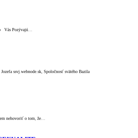
kého Vás Pozývajú…
ozefa ssvj.webnode.sk, Spoločnosť svätého Bazila
žem nehovoriť o tom, že…