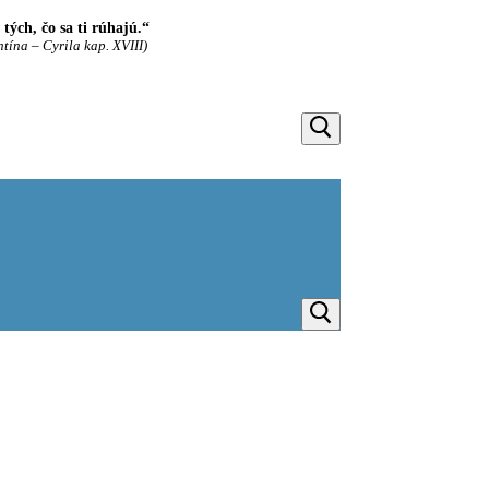
ých, čo sa ti rúhajú.“
ntína – Cyrila kap. XVIII)