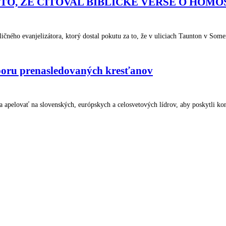
TO, ŽE CITOVAL BIBLICKÉ VERŠE O HOM
 evanjelizátora, ktorý dostal pokutu za to, že v uliciach Taunton v Somer
poru prenasledovaných kresťanov
a apelovať na slovenských, európskych a celosvetových lídrov, aby poskytli 