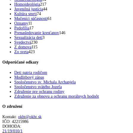
Homoideológia
217
Juvenilná justícia
44
Kultúra smrti
74
Mučeníci súčasnosti
61
Oznamy
11
Pedofília
17
Prenasledovanie kresťanov
146
Sexualizácia detí
3
Svedectvá
230
Z domova
115
Zo sveta
423
Odporúčané odkazy
Deti patria rodičom
Modlitbový zápas
Spoločenstvo sv. Michala Archanjela
Spoločenstvo svätého Jozefa
Združenie pre ochranu rodiny
Združenie za obnovu a ochranu morálnych hodnôt
O združení
Kontakt:
okht@okht.sk
IČO: 42215986
DOHODA:
21/19/010/1