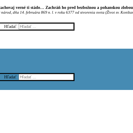
achovaj verné ti stádo… Zachráň ho pred bezbožnou a pohanskou zlobou t
 národ, dňa 14. februára 869 n. l. v roku 6377 od stvorenia sveta (Život sv. Konšta
Hľadať:
Hľadať: