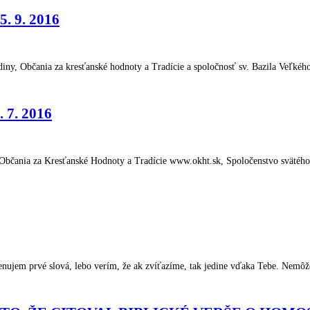
5. 9. 2016
diny, Občania za kresťanské hodnoty a Tradície a spoločnosť sv. Bazila Veľ
. 7. 2016
ania za Kresťanské Hodnoty a Tradície www.okht.sk, Spoločenstvo svätého J
ujem prvé slová, lebo verím, že ak zvíťazíme, tak jedine vďaka Tebe. Nemô