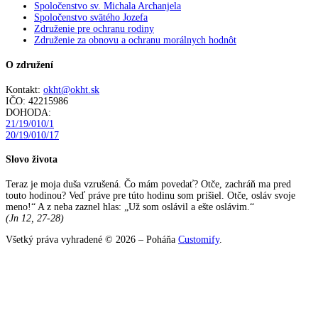
Spoločenstvo sv. Michala Archanjela
Spoločenstvo svätého Jozefa
Združenie pre ochranu rodiny
Združenie za obnovu a ochranu morálnych hodnôt
O združení
Kontakt:
okht@okht.sk
IČO: 42215986
DOHODA:
21/19/010/1
20/19/010/17
Slovo života
Teraz je moja duša vzrušená. Čo mám povedať? Otče, zachráň ma pred
touto hodinou? Veď práve pre túto hodinu som prišiel. Otče, osláv svoje
meno!“ A z neba zaznel hlas: „Už som oslávil a ešte oslávim.“
(Jn 12, 27-28)
Všetký práva vyhradené © 2026 – Poháňa
Customify
.