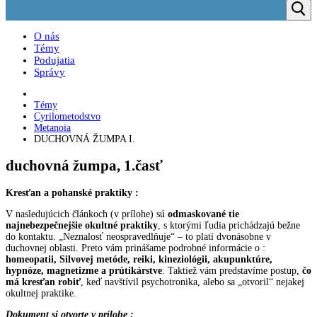
O nás
Témy
Podujatia
Správy
Témy
Cyrilometodstvo
Metanoia
DUCHOVNÁ ŽUMPA I.
duchovná žumpa, 1.časť
Kresťan a pohanské praktiky :
V nasledujúcich článkoch (v prílohe) sú
odmaskované tie
najnebezpečnejšie okultné praktiky
, s ktorými ľudia prichádzajú bežne
do kontaktu. „Neznalosť neospravedlňuje“ – to platí dvonásobne v
duchovnej oblasti. Preto vám prinášame podrobné informácie o :
homeopatii, Silvovej metóde, reiki, kineziológii, akupunktúre,
hypnóze, magnetizme a prútikárstve
. Taktiež vám predstavíme postup,
čo
má kresťan robiť
, keď navštívil psychotronika, alebo sa „otvoril“ nejakej
okultnej praktike.
Dokument si otvorte v prílohe :