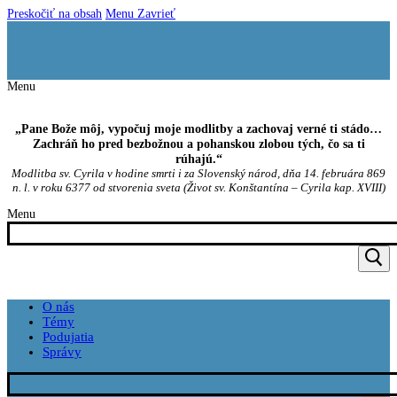
Preskočiť na obsah
Menu
Zavrieť
Menu
„Pane Bože môj, vypočuj moje modlitby a zachovaj verné ti stádo…
Zachráň ho pred bezbožnou a pohanskou zlobou tých, čo sa ti
rúhajú.“
Modlitba sv. Cyrila v hodine smrti i za Slovenský národ, dňa 14. februára 869
n. l. v roku 6377 od stvorenia sveta (Život sv. Konštantína – Cyrila kap. XVIII)
Menu
O nás
Témy
Podujatia
Správy