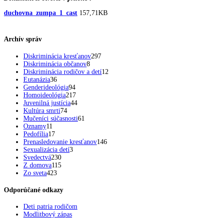
duchovna_zumpa_1_cast
157,71KB
Archív správ
Diskriminácia kresťanov
297
Diskriminácia občanov
8
Diskriminácia rodičov a detí
12
Eutanázia
36
Genderideológia
94
Homoideológia
217
Juvenilná justícia
44
Kultúra smrti
74
Mučeníci súčasnosti
61
Oznamy
11
Pedofília
17
Prenasledovanie kresťanov
146
Sexualizácia detí
3
Svedectvá
230
Z domova
115
Zo sveta
423
Odporúčané odkazy
Deti patria rodičom
Modlitbový zápas