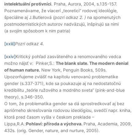
intelektuální protivníci
. Praha, Aurora, 2004, s.135-157.
Poznamenávame, že viacerí „teoretici“ rodovej ideológie,
špeciálne aj J.Butlerová
(pozri odkaz 2. )
na spomenutých
postmodernistických autorov nadväzujú, inšpirujú sa nimi
(a svojím spôsobom k nim patria)
[xxiii]
Pozri odkaz 4.
[xxiv]
Kritický pohľad zasväteného a renomovaného vedca
možno nájsť v: Pinker,S.:
The blank slate. The modern denial
of human nature.
New York, Penguin Books, 509s.
Upozorňujeme zvlášť na kapitolu venovanú problematike
gender (s.337-371), kde sa poukazuje aj na nedostatočnú
kredibilitu „teórie ružového a modrého sveta“ (pink-and-blue
theory), s.346-350.
O tom, že problematika gender sa dá sprostredkovať aj bez
apriórneho skresľovania rodovou ideológiou, svedčí napr. kniha,
ktorá pred časom vyšla v českom preklade –
Lippa,R.A.:
Pohlaví: příroda a výchova.
Praha, Academia, 2009,
432s. (orig. Gender, nature, and nurture, 2005).