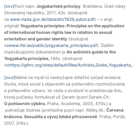
[xxv]
Pozri napr.
Jogjakartské princípy
. Bratislava, Úrad vlády
Slovenskej republiky, 2011, 42s. (dostupné
na
www.vlada.gov.sk/data/att/1829_subor.pdf
) – v angl.
origináli
Yogyakarta principles: Principles on the application
of international human rights law in relation to sexual
orientation and gender identity
(dostupné
na
www.rfsl.se/public/yogyakarta_principles.pdf
). Ďalším
(nadväzujúcim) dokumentom je
An activist’s guide to the
Yogyakarta principles,
146s. (dostupné
na
https://iglhrc.org/sites/default/files/Activists_Guide_Yogyakarta
[xxvi]
Máme na mysli tú neobyčajne dôležitú súčasť evolúcie
života, ktorá súvisí s objavením sa pohlavného rozmnožovania
a pohlavného výberu. Vo vede o evolúciii to predstavuje líniu,
ktorej počiatky formuloval už Darwin (pozri Darwin,Ch.:
O pohlavním výběru.
Praha, Academia, 2005, 470s.) a
pokračuje dodnes (prehľadne pozri napr. Ridley,M.:
Červená
královna. Sexualita a vývoj lidské přirozenosti
. Praha, Portál,
2007, 316s.)
.