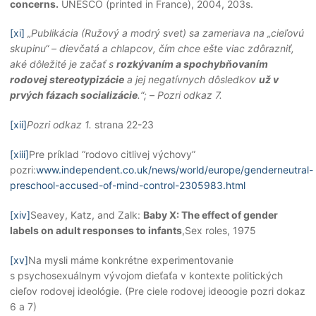
concerns.
UNESCO (printed in France), 2004, 203s.
[xi]
„Publikácia (Ružový a modrý svet) sa zameriava na „cieľovú
skupinu“ – dievčatá a chlapcov, čím chce ešte viac zdôrazniť,
aké dôležité je začať s
rozkývaním a spochybňovaním
rodovej stereotypizácie
a jej negatívnych dôsledkov
už v
prvých fázach socializácie
.“;
–
Pozri odkaz 7.
[xii]
Pozri odkaz
1.
strana 22-23
[xiii]
Pre príklad “rodovo citlivej výchovy”
pozri:
www.independent.co.uk/news/world/europe/genderneutral-
preschool-accused-of-mind-control-2305983.html
[xiv]
Seavey, Katz, and Zalk:
Baby X: The effect of gender
labels on adult responses to infants
,Sex roles, 1975
[xv]
Na mysli máme konkrétne experimentovanie
s psychosexuálnym vývojom dieťaťa v kontexte politických
cieľov rodovej ideológie. (Pre ciele rodovej ideoogie pozri dokaz
6 a 7)