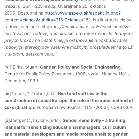
webzin,
ISSN 1225-8982, Uverejnené 25. októbra
2005, Dostupné na
http://www.aspekt.sk/aspekt_in.php?
content=clanok&rubrika=21&IDclanok=151
. Na ilustráciu cielov
rodovej ideológie citujeme:
„Demokracia v spoločnosti nemôže
existovať bez rodovej demokracie a rodovej rovnosti. Jedným z
prvých krokov na ceste k nej je oslabovanie a odstraňovanie
rodových stereotypov všetkými možnými prostriedkami a to už
v skorom, detskom veku.“
[viii]
Birks, Stuart:
Gender, Policy and Social Engineering
,
Centre for PublicPolicy Evaluation, 1998, vydal: Nuance No1.,
December, 1999
[ix]
Trubek,D.,Trubek,L.G.:
Hard and soft law in the
construction of social Europe: the role of the open method of
co-ordination.
European Law Journal, 11/3 (2005), s.343-364.
[x]
Joerger,C.,Taylor,E.(eds):
Gender sensitivity – a training
manual for sensitizing educational managers, curriculum
and material developers and media profesionals to gender