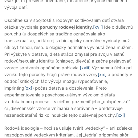
však je, expresívne povedané, mrzačenie psychosexuálneho
vývoja detí.
Osobitne sa v spojitosti s rodovým scitlivovaním detí otvára
otázka vyvolania
poruchy rodovej identity
.
[xvii]
Ide o duševnú
poruchu (u dospelých sa tradične označovala ako
transsexualita), pri ktorej sa biologicky normálne vyvinutý muž
cíti byť ženou, resp. biologicky normálne vyvinutá žena mužom.
Pri výskyte v detstve, dieťa stráca zmysel pre svoju vlastnú
rodovú/sexuálnu identitu (chlapec, dievča) a začne prejavovať
vzorce správania opačného pohlavia.
[xviii]
Významnú úlohu pri
vzniku tejto poruchy hrajú práve rodové vzory
[xix]
a podnety v
období kritických fáz vývoja mozgu (vpečaťovanie,
imprinting
[xx]
) počas detstva a dospievania. Preto
experimentovanie s psychosexuálnym vývojom dieťaťa
v edukačnom procese – s cieľom pozmeniť jeho „chlapčenské“
či „dievčenské“ vzorce vnímania a správania – predstavuje
nezanedbateľné riziko indukcie tejto duševnej poruchy.
[xxi]
Rodová ideológia – hoci sa usiluje tváriť „vedecky“ – ani zďaleka
nezodpovedá vedeckým kritériám
.
Jej „teória“ pripomína skôr