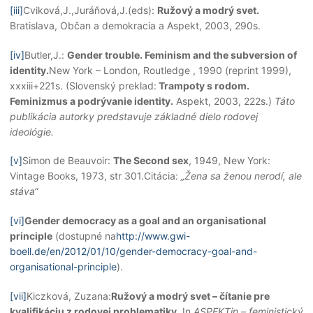
[iii]
Cviková,J.,Juráňová,J.(eds):
Ružový a modrý svet.
Bratislava, Občan a demokracia a Aspekt, 2003, 290s.
[iv]
Butler,J.:
Gender trouble. Feminism and the subversion of
identity.
New York – London, Routledge , 1990 (reprint 1999),
xxxiii+221s. (Slovenský preklad:
Trampoty s rodom.
Feminizmus a podrývanie identity.
Aspekt, 2003, 222s.)
Táto
publikácia autorky predstavuje základné dielo rodovej
ideológie.
[v]
Simon de Beauvoir:
The Second sex
, 1949, New York:
Vintage Books, 1973, str 301.Citácia:
„Žena sa ženou nerodí, ale
stáva“
[vi]
Gender democracy as a goal and an organisational
principle
(dostupné na
http://www.gwi-
boell.de/en/2012/01/10/gender-democracy-goal-and-
organisational-principle
).
[vii]
Kiczková, Zuzana:
Ružový a modrý svet
– čítanie pre
kvalifikáciu z rodovej problematiky
, In
ASPEKTin – feministický