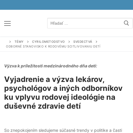
Preskočiť
na
obsah
TÉMY
CYRILOMETODSTVO
SVEDECTVÁ
ODBORNÉ STANOVISKO K RODOVÉMU SCITLIVOVANIU DETÍ
Výzva k príležitosti medzinárodného dňa detí
:
Vyjadrenie a výzva lekárov,
psychológov a iných odborníkov
ku vplyvu rodovej ideológie na
duševné zdravie detí
So znepokojením sledujeme súčasné trendy v politike a časti