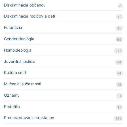
Diskriminácia občanov
8
Diskriminácia rodičov a detí
12
Eutanázia
36
Genderideológia
94
Homoideológia
217
Juvenilná justícia
44
Kultúra smrti
74
Mučeníci súčasnosti
61
Oznamy
11
Pedofília
17
Prenasledovanie kresťanov
146