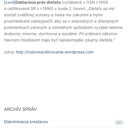
[xxvii]
Deklarácia práv dieťaťa
(vyhlásená v OSN r.1959
a ratifikovaná SR v r.1990) v bode 2. hovorí:
„Dieťaťu sa má
dostať zvláštnej ochrany a treba mu zákonmi a inými
prostriedkami zabezpečiť, aby sa v slobodných a dôstojných
podmienkach zdravým a normálnym spôsobom vyvíjalo telesne,
duševne, mravne, duchovne a sociálne. Pri prijímaní zákonov
hlavným hľadiskom majú byť najvlastnejšie záujmy dieťaťa.“
zdroj:
http://rodovescitlivovanie.wordpress.com
ARCHÍV SPRÁV
Diskriminácia kresťanov
297