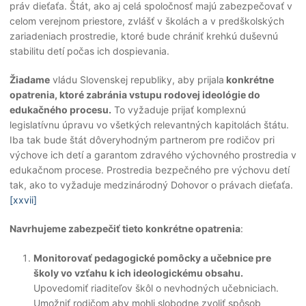
práv dieťaťa. Štát, ako aj celá spoločnosť majú zabezpečovať v
celom verejnom priestore, zvlášť v školách a v predškolských
zariadeniach prostredie, ktoré bude chrániť krehkú duševnú
stabilitu detí počas ich dospievania.
Žiadame
vládu Slovenskej republiky, aby prijala
konkrétne
opatrenia, ktoré zabránia vstupu rodovej ideológie do
edukačného procesu.
To vyžaduje prijať komplexnú
legislatívnu úpravu vo všetkých relevantných kapitolách štátu.
Iba tak bude štát dôveryhodným partnerom pre rodičov pri
výchove ich detí a garantom zdravého výchovného prostredia v
edukačnom procese. Prostredia bezpečného pre výchovu detí
tak, ako to vyžaduje medzinárodný Dohovor o právach dieťaťa.
[xxvii]
Navrhujeme
zabezpečiť tieto konkrétne opatrenia
:
Monitorovať pedagogické pomôcky a učebnice pre
školy vo vzťahu k ich ideologickému obsahu.
Upovedomiť riaditeľov škôl o nevhodných učebniciach.
Umožniť rodičom aby mohli slobodne zvoliť spôsob