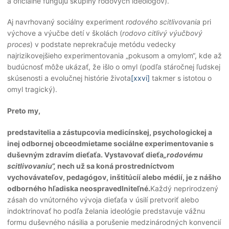
a oficiálne fungujú skupiny rodových ideológov).
Aj navrhovaný sociálny experiment
rodového scitlivovania
pri
výchove a výučbe detí v školách (
rodovo citlivý výučbový
proces
) v podstate neprekračuje metódu vedecky
najrizikovejšieho experimentovania „pokusom a omylom“, kde až
budúcnosť môže ukázať, že išlo o omyl (podľa stáročnej ľudskej
skúsenosti a evolučnej histórie života
[xxvi]
takmer s istotou o
omyl tragický).
Preto my,
predstavitelia a zástupcovia medicínskej, psychologickej a
inej odbornej obceodmietame sociálne experimentovanie s
duševným zdravím dieťaťa. Vystavovať dieťa
„rodovému
scitlivovaniu“,
nech už sa koná prostredníctvom
vychovávateľov, pedagógov, inštitúcíí alebo médií, je z nášho
odborného hľadiska neospravedlniteľné.
Každý neprirodzený
zásah do vnútorného vývoja dieťaťa v úsilí pretvoriť alebo
indoktrinovať ho podľa želania ideológie predstavuje vážnu
formu duševného násilia a porušenie medzinárodných konvencií