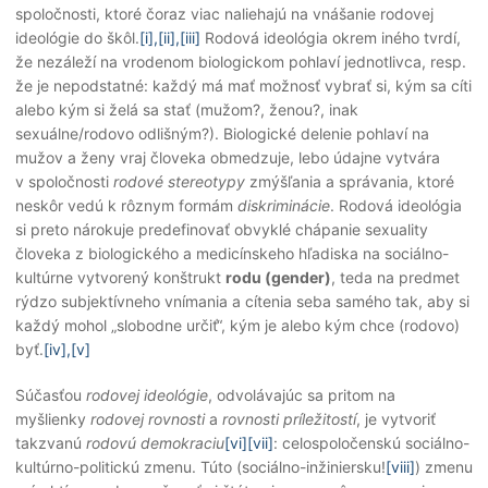
spoločnosti, ktoré čoraz viac naliehajú na vnášanie rodovej
ideológie do škôl.
[i],
[ii],
[iii]
Rodová ideológia okrem iného tvrdí,
že nezáleží na vrodenom biologickom pohlaví jednotlivca, resp.
že je nepodstatné: každý má mať možnosť vybrať si, kým sa cíti
alebo kým si želá sa stať (mužom?, ženou?, inak
sexuálne/rodovo odlišným?). Biologické delenie pohlaví na
mužov a ženy vraj človeka obmedzuje, lebo údajne vytvára
v spoločnosti
rodové stereotypy
zmýšľania a správania, ktoré
neskôr vedú k rôznym formám
diskriminácie
. Rodová ideológia
si preto nárokuje predefinovať obvyklé chápanie sexuality
človeka z biologického a medicínskeho hľadiska na sociálno-
kultúrne vytvorený konštrukt
rodu (gender)
, teda na predmet
rýdzo subjektívneho vnímania a cítenia seba samého tak, aby si
každý mohol „slobodne určiť“, kým je alebo kým chce (rodovo)
byť.
[iv],
[v]
Súčasťou
rodovej ideológie
, odvolávajúc sa pritom na
myšlienky
rodovej rovnosti
a
rovnosti príležitostí
, je vytvoriť
takzvanú
rodovú demokraciu
[vi]
[vii]
: celospoločenskú sociálno-
kultúrno-politickú zmenu. Túto (sociálno-inžiniersku!
[viii]
) zmenu