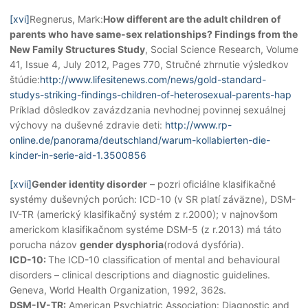
[xvi]
Regnerus, Mark:
How different are the adult children of
parents who have same-sex relationships? Findings from the
New Family Structures Study
, Social Science Research, Volume
41, Issue 4, July 2012, Pages 770, Stručné zhrnutie výsledkov
štúdie:
http://www.lifesitenews.com/news/gold-standard-
studys-striking-findings-children-of-heterosexual-parents-hap
Príklad dôsledkov zavázdzania nevhodnej povinnej sexuálnej
výchovy na duševné zdravie deti:
http://www.rp-
online.de/panorama/deutschland/warum-kollabierten-die-
kinder-in-serie-aid-1.3500856
[xvii]
Gender identity disorder
– pozri oficiálne klasifikačné
systémy duševných porúch: ICD-10 (v SR platí záväzne), DSM-
IV-TR (americký klasifikačný systém z r.2000); v najnovšom
americkom klasifikačnom systéme DSM-5 (z r.2013) má táto
porucha názov
gender dysphoria
(rodová dysfória).
ICD-10:
The ICD-10 classification of mental and behavioural
disorders – clinical descriptions and diagnostic guidelines.
Geneva, World Health Organization, 1992, 362s.
DSM-IV-TR:
American Psychiatric Association: Diagnostic and