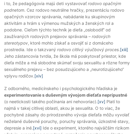
i to, že pedagógovia majú deti vystavovať
rodovo opačným
podnetom
. Cez rodovo neutrálne hračky, prezentáciu rodovo
opačných vzorcov správania, nabádanie ku skupinovým
aktivitám a hrám s výmenou mužských a ženských rol a
podobne. Cieľom týchto techník je dieťa „oslobodiť“ od
zaužívaných rodových prejavov správania –
rodových
stereotypov
, ktoré mohlo získať a osvojiť si z domáceho
prostredia. Ide o takzvaný
rodovo citlivý výučbový proces.
[xiii]
Jeho zástancovia tvrdia, že škola má poskytovať priestor, kde
dieťa môže a má slobodne skúmať svoju sexualitu a rôzne formy
sexuálneho prejavu – bez posudzujúceho a „neurotizujúceho“
vplyvu rodičov.
[xiv]
Z odborného, medicínskeho i psychologického hľadiska je
experimentovanie s duševným vývojom dieťaťa neprípustné
(o neetickosti takého počínania ani nehovoriac).
[xv]
Platí to
najmä v takej citlivej oblasti, akou je sexualita. O to viac, že
pochybné zásahy do prirodzeného vývoja dieťaťa môžu vyvolať
neželané duševné poruchy, poruchy správania, úzkostné stavy,
depresie a iné.
[xvi]
Ide o experiment, ktorého najväčším rizikom