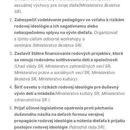
sexuálnej výchovy pre svoje dieťa
(Ministerstvo školstva
SR).
Zabezpečiť vzdelávanie pedagógov vo vzťahu k rizikám
rodovej ideológie a ich negatívnemu alebo
nebezpečnému vplyvu na vývin dieťaťa.
Organizovať
s týmto cieľom odborné workshopy a
semináre
(Ministerstvo školstva SR).
Zastaviť štátne financovanie rodových projektov, ktoré
sa venujú rodovému scitlivovaniu detí a spoločnosti
(Úrad vlády SR, Ministerstvo zahraničných vecí SR,
Ministerstvo práce a sociálnych vecí SR, Ministerstvo
školstva SR, Ministerstvo kultúry)
.
Šíriť osvetu o rizikách rodovej ideológie pre duševný
vývin detí a mládeže
(Ministerstvo kultúry SR, Ministerstvo
zdravotníctva SR ).
Prijať účinné legislatívne opatrenia proti páchaniu
duševného násilia na deťoch formou verejnej
propagácie rodovej ideológie a nútenia dieťaťa k prijatiu
postojov rodovej ideológie
(Národná rada SR)
.