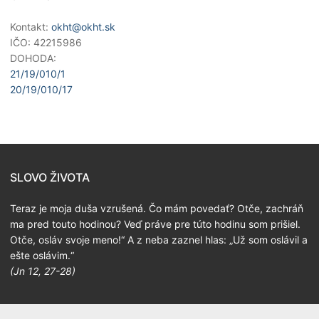
Kontakt:
okht@okht.sk
IČO: 42215986
DOHODA:
21/19/010/1
20/19/010/17
SLOVO ŽIVOTA
Teraz je moja duša vzrušená. Čo mám povedať? Otče, zachráň
ma pred touto hodinou? Veď práve pre túto hodinu som prišiel.
Otče, osláv svoje meno!“ A z neba zaznel hlas: „Už som oslávil a
ešte oslávim.“
(Jn 12, 27-28)