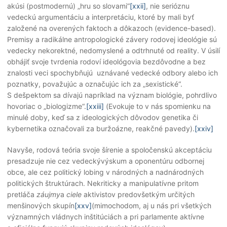
akúsi (postmodernú) „hru so slovami“
[xxii]
, nie serióznu
vedeckú argumentáciu a interpretáciu, ktoré by mali byť
založené na overených faktoch a dôkazoch (evidence-based).
Premisy a radikálne antropologické závery rodovej ideológie sú
vedecky nekorektné, nedomyslené a odtrhnuté od reality. V úsilí
obhájiť svoje tvrdenia rodoví ideológovia bezdôvodne a bez
znalosti veci spochybňujú uznávané vedecké odbory alebo ich
poznatky, považujúc a označujúc ich za „sexistické“.
S dešpektom sa dívajú napríklad na význam biológie, pohrdlivo
hovoriac o „biologizme“.
[xxiii]
(Evokuje to v nás spomienku na
minulé doby, keď sa z ideologických dôvodov genetika či
kybernetika označovali za buržoázne, reakčné pavedy).
[xxiv]
Navyše, rodová teória svoje šírenie a spoločenskú akceptáciu
presadzuje nie cez vedeckývýskum a oponentúru odbornej
obce, ale cez politický lobing v národných a nadnárodných
politických štruktúrach. Nekriticky a manipulatívne pritom
pretláča
záujmy
a
ciele
aktivistov predovšetkým určitých
menšinových skupín
[xxv]
(mimochodom, aj u nás pri všetkých
významných vládnych inštitúciách a pri parlamente aktívne