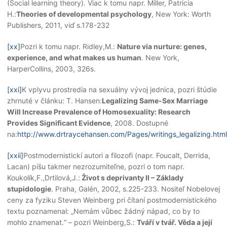
(Social learning theory). Viac k tomu napr. Miller, Patricia
H.:
Theories of developmental psychology
, New York: Worth
Publishers, 2011, viď s.178-232
[xx]
Pozri k tomu napr. Ridley,M.:
Nature via nurture: genes,
experience, and what makes us human
. New York,
HarperCollins, 2003, 326s.
[xxi]
K vplyvu prostredia na sexuálny vývoj jednica, pozri štúdie
zhrnuté v článku: T. Hansen:
Legalizing Same-Sex Marriage
Will Increase Prevalence of Homosexuality: Research
Provides Significant Evidence
, 2008. Dostupné
na:
http://www.drtraycehansen.com/Pages/writings_legalizing.html
[xxii]
Postmodernistickí autori a filozofi (napr. Foucalt, Derrida,
Lacan) píšu takmer nezrozumiteľne, pozri o tom napr.
Koukolík,F.,Drtilová,J.:
Život s deprivanty II – Základy
stupidologie
. Praha, Galén, 2002, s.225-233. Nositeľ Nobelovej
ceny za fyziku Steven Weinberg pri čítaní postmodernistického
textu poznamenal: „Nemám vůbec žádný nápad, co by to
mohlo znamenat.“ – pozri Weinberg,S.:
Tváří v tvář. Věda a její