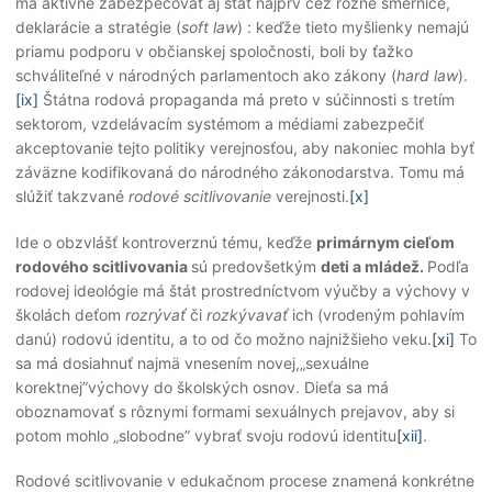
má aktívne zabezpečovať aj štát najprv cez rôzne smernice,
deklarácie a stratégie (
soft law
) : keďže tieto myšlienky nemajú
priamu podporu v občianskej spoločnosti, boli by ťažko
schváliteľné v národných parlamentoch ako zákony (
hard law
).
[ix]
Štátna rodová propaganda má preto v súčinnosti s tretím
sektorom, vzdelávacím systémom a médiami zabezpečiť
akceptovanie tejto politiky verejnosťou, aby nakoniec mohla byť
záväzne kodifikovaná do národného zákonodarstva. Tomu má
slúžiť takzvané
rodové
scitlivovanie
verejnosti.
[x]
Ide o obzvlášť kontroverznú tému, keďže
primárnym cieľom
rodového scitlivovania
sú predovšetkým
deti a mládež.
Podľa
rodovej ideológie má štát prostredníctvom výučby a výchovy v
školách deťom
rozrývať
či
rozkývavať
ich (vrodeným pohlavím
danú) rodovú identitu, a to od čo možno najnižšieho veku.
[xi]
To
sa má dosiahnuť najmä vnesením novej,„sexuálne
korektnej”výchovy do školských osnov. Dieťa sa má
oboznamovať s rôznymi formami sexuálnych prejavov, aby si
potom mohlo „slobodne” vybrať svoju rodovú identitu
[xii]
.
Rodové scitlivovanie v edukačnom procese znamená konkrétne