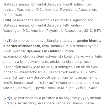
statistical manual of mental disorders. Fourth edition, text
revision. Washington,D.C., American Psychiatric Association,
2000, 943s.
DSM-5:
American Psychiatric Association: Diagnostic and
statistical manual of mental disorders. Fifth edition.
Washington,D.C., American Psychiatric Association, 2013, 947s.
[xviii]
Ide o poruchu rodovej identity v detstve (
gender identity
disorder of childhood
), resp. podľa DSM-5 o rodovú dysfóriu
u detí (
gender dysphoria in children
). Podľa
epidemiologických zistení jestvuje istá kontinuita vo vývoji tejto
poruchy a jej pretrvávania do adolescencie a dospelosti:
u rodených mužov je to do 30%, u rodených žien až do 50%
prípadov; okrem toho 63-100% rodených mužov a 32-50%
rodených žien sa v dospelosti identifikuje homosexuálne (no
keďže homosexualita nie je klasifikovaná ako porucha, tak sa
vlastne „uzdravia“) – pozri k tomu DSM-5 (cit. vyššie), s.455.
[xix]
K vplyvu modelov a prostredia na psychický vývoj dieťaťa
(vrátane sexuálneho) sa zaoberá Teória sociálneho učenia