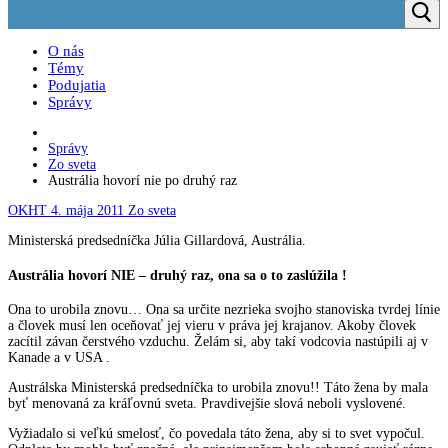
O nás
Témy
Podujatia
Správy
Správy
Zo sveta
Austrália hovorí nie po druhý raz
OKHT
4. mája 2011
Zo sveta
Ministerská predsedníčka Júlia Gillardová, Austrália.
Austrália hovorí NIE – druhý raz, ona sa o to zaslúžila !
Ona to urobila znovu… Ona sa určite nezrieka svojho stanoviska tvrdej línie
a človek musí len oceňovať jej vieru v práva jej krajanov. Akoby človek
zacítil závan čerstvého vzduchu. Želám si, aby takí vodcovia nastúpili aj v
Kanade a v USA .
Austrálska Ministerská predsedníčka to urobila znovu!! Táto žena by mala
byť menovaná za kráľovnú sveta. Pravdivejšie slová neboli vyslovené.
Vyžiadalo si veľkú smelosť, čo povedala táto žena, aby si to svet vypočul.