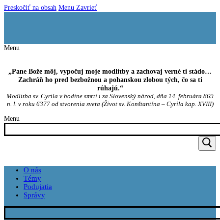
Preskočiť na obsah
Menu
Zavrieť
Menu
„Pane Bože môj, vypočuj moje modlitby a zachovaj verné ti stádo…
Zachráň ho pred bezbožnou a pohanskou zlobou tých, čo sa ti
rúhajú.“
Modlitba sv. Cyrila v hodine smrti i za Slovenský národ, dňa 14. februára 869
n. l. v roku 6377 od stvorenia sveta (Život sv. Konštantína – Cyrila kap. XVIII)
Menu
O nás
Témy
Podujatia
Správy