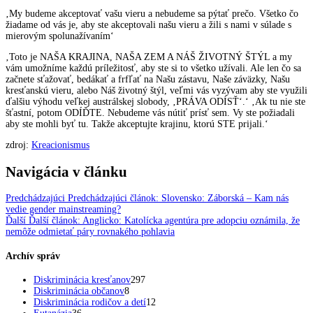
‚My budeme akceptovať vašu vieru a nebudeme sa pýtať prečo. Všetko čo
žiadame od vás je, aby ste akceptovali našu vieru a žili s nami v súlade s
mierovým spolunažívaním‘
‚Toto je NAŠA KRAJINA, NAŠA ZEM A NÁŠ ŽIVOTNÝ ŠTÝL a my
vám umožníme každú príležitosť, aby ste si to všetko užívali. Ale len čo sa
začnete sťažovať, bedákať a frfľať na Našu zástavu, Naše záväzky, Našu
kresťanskú vieru, alebo Náš životný štýl, veľmi vás vyzývam aby ste využili
ďalšiu výhodu veľkej austrálskej slobody, ‚PRÁVA ODÍSŤ‘.‘ ‚Ak tu nie ste
šťastní, potom ODÍĎTE. Nebudeme vás nútiť prísť sem. Vy ste požiadali
aby ste mohli byť tu. Takže akceptujte krajinu, ktorú STE prijali.‘
zdroj:
Kreacionismus
Navigácia v článku
Predchádzajúci
Predchádzajúci článok:
Slovensko: Záborská – Kam nás
vedie gender mainstreaming?
Ďalší
Ďalší článok:
Anglicko: Katolícka agentúra pre adopciu oznámila, že
nemôže odmietať páry rovnakého pohlavia
Archív správ
Diskriminácia kresťanov
297
Diskriminácia občanov
8
Diskriminácia rodičov a detí
12