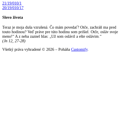
21/19/010/1
20/19/010/17
Slovo života
Teraz je moja duša vzrušená. Čo mám povedať? Otče, zachráň ma pred
touto hodinou? Veď práve pre túto hodinu som prišiel. Otče, osláv svoje
meno!“ A z neba zaznel hlas: „Už som oslávil a ešte oslávim.“
(Jn 12, 27-28)
Všetký práva vyhradené © 2026 – Poháňa
Customify
.