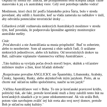
Odplata by mohla byť značná, ale prinajmenšom bola schopná zaujať rázne
stanovisko k jej a k austrálskej viere. Celý svet potrebuje takého vodcu!
Moslimom, ktorí chcú žiť podľa Islamského práva Šária, bolo v stredu
povedané, aby odišli z Austrálie, keď sa vláda zamerala na radikálov v úsilí,
aby odvrátila potenciálne teroristické útoky …
Gillardová zvlášť rozhnevala niektorých Austrálskych moslimov v stredu
tým, keď povedala, že podporovala špionážne agentúry monitorujúce
austrálske mešity.
Citát:
‚Prisťahovalci a nie Austrálčania sa musia prispôsobiť. Buď to zoberiete,
alebo to nezoberiete. Som už unavená z obáv našich ľudí, či urážame
niektorých jednotlivcov, alebo ich kultúru. Od teroristických útokov na
Bali, zažívame vzplanutie vlastenectva väčšiny Austrálčanov. ‚
‚Táto kultúra sa vyvíjala počas dvoch storočí bojov, skúšok a víťazstiev
miliónov mužov a žien, ktorí hľadali slobodu‘
‚Rozprávame prevažne ANGLICKY, nie Španielsky, Libanonsky, Arabsky,
Čínsky, Japonsky, Rusky, alebo akýmkoľvek iným jazykom. Preto, ak sa
chcete stať súčasťou nášho spoločenstva, naučte sa ten jazyk!‘
‚Väčšina Austrálčanov verí v Boha. To nie je kresťanské pravicové krídlo,
politický tlak, ale fakt, pretože kresťanskí muži a ženy založili tento štát na
kresťanských zásadách a je to jasne zdokumentované. Ak vás uráža Boh,
potom vám navrhujem zvážiť iný kút sveta ako svoj nový domov, pretože
Boh je súčasťou našej kultúry.‘