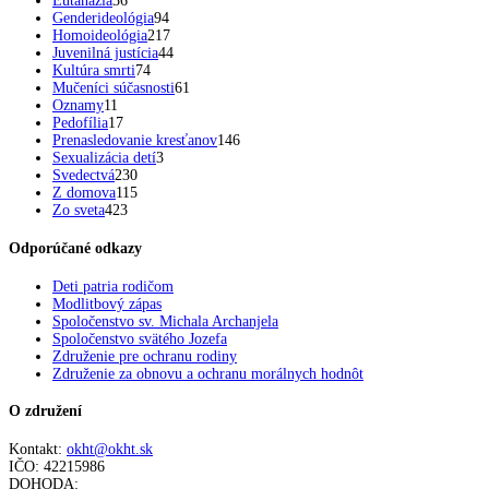
Eutanázia
36
Genderideológia
94
Homoideológia
217
Juvenilná justícia
44
Kultúra smrti
74
Mučeníci súčasnosti
61
Oznamy
11
Pedofília
17
Prenasledovanie kresťanov
146
Sexualizácia detí
3
Svedectvá
230
Z domova
115
Zo sveta
423
Odporúčané odkazy
Deti patria rodičom
Modlitbový zápas
Spoločenstvo sv. Michala Archanjela
Spoločenstvo svätého Jozefa
Združenie pre ochranu rodiny
Združenie za obnovu a ochranu morálnych hodnôt
O združení
Kontakt:
okht@okht.sk
IČO: 42215986
DOHODA: