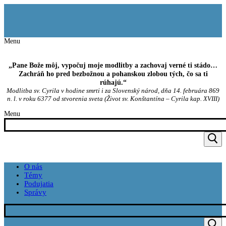
Preskočiť
Menu
Zavrieť
na
obsah
Menu
„Pane Bože môj, vypočuj moje modlitby a zachovaj verné ti stádo…
Zachráň ho pred bezbožnou a pohanskou zlobou tých, čo sa ti
rúhajú.“
Modlitba sv. Cyrila v hodine smrti i za Slovenský národ, dňa 14. februára 869
n. l. v roku 6377 od stvorenia sveta (Život sv. Konštantína – Cyrila kap. XVIII)
Menu
O nás
Témy
Podujatia
Správy