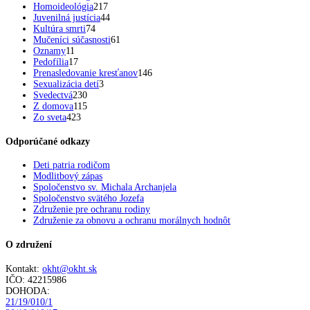
Homoideológia
217
Juvenilná justícia
44
Kultúra smrti
74
Mučeníci súčasnosti
61
Oznamy
11
Pedofília
17
Prenasledovanie kresťanov
146
Sexualizácia detí
3
Svedectvá
230
Z domova
115
Zo sveta
423
Odporúčané odkazy
Deti patria rodičom
Modlitbový zápas
Spoločenstvo sv. Michala Archanjela
Spoločenstvo svätého Jozefa
Združenie pre ochranu rodiny
Združenie za obnovu a ochranu morálnych hodnôt
O združení
Kontakt:
okht@okht.sk
IČO: 42215986
DOHODA:
21/19/010/1