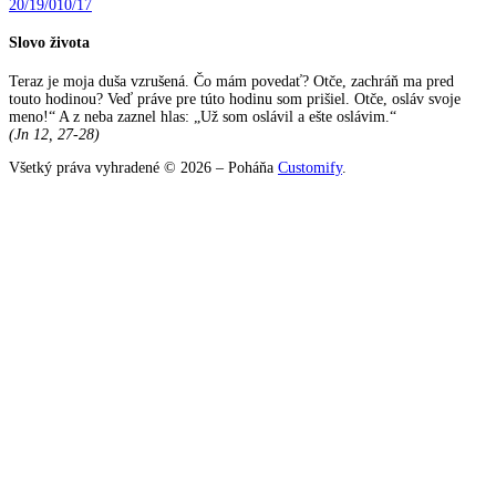
20/19/010/17
Slovo života
Teraz je moja duša vzrušená. Čo mám povedať? Otče, zachráň ma pred
touto hodinou? Veď práve pre túto hodinu som prišiel. Otče, osláv svoje
meno!“ A z neba zaznel hlas: „Už som oslávil a ešte oslávim.“
(Jn 12, 27-28)
Všetký práva vyhradené © 2026 – Poháňa
Customify
.