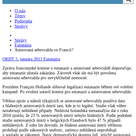
O nás
Témy
Podujatia
Správy
Správy
Eutanázia
Asistovaná sebevražda ve Francii?
OKHT
5. januára 2013
Eutanázia
Zpráva francouzské komise o eutanazii a asistované sebevraždě doporučuje,
aby eutanazie zůstala zakázána. Zároveň však ale má být povolena
asistovaná sebevražda pro nevyléčitelně nemocné.
Prezident François Hollande sliboval legalizaci eutanazie během své volební
kampaně. Po zvolení ustavil komisi pro eutanazii a asistovanou sebevraždu.
Většina zpráv a nálezů týkajících se asistované sebevraždy používá data
z hlášených asistovaných úmrtí tam, kde je to legální. Studie však vůbec
nezahrnují nehlášené případy. Nedávná holandská metaanalýza dat z roku
2010 zjistila, že 23 % asistovaných úmrtí nebylo hlášených. Podle podobné
studie asistovaných úmrtí v belgických Flandrech bylo 47 % případů
nehlášených. Z toho lze dovodit, že hlášená asistovaná úmrtí většinou
probíhají podle zákonných směrnic, zatímco nehlášená neprobíhají
v souladu se zákonem. Navíc demografická skupina lidí, jejichž asistovaná