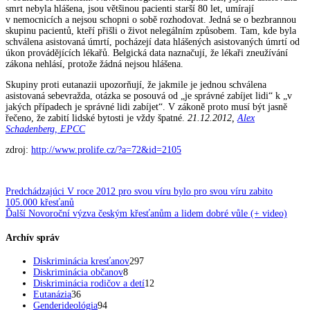
smrt nebyla hlášena, jsou většinou pacienti starší 80 let, umírají
v nemocnicích a nejsou schopni o sobě rozhodovat. Jedná se o bezbrannou
skupinu pacientů, kteří přišli o život nelegálním způsobem. Tam, kde byla
schválena asistovaná úmrtí, pocházejí data hlášených asistovaných úmrtí od
úkon provádějících lékařů. Belgická data naznačují, že lékaři zneužívání
zákona nehlásí, protože žádná nejsou hlášena.
Skupiny proti eutanazii upozorňují, že jakmile je jednou schválena
asistovaná sebevražda, otázka se posouvá od „je správné zabíjet lidi“ k „v
jakých případech je správné lidi zabíjet“. V zákoně proto musí být jasně
řečeno, že zabití lidské bytosti je vždy špatné.
21.12.2012,
Alex
Schadenberg, EPCC
zdroj:
http://www.prolife.cz/?a=72&id=2105
Navigácia
Predchádzajúci
Predchádzajúci
V roce 2012 pro svou víru bylo pro svou víru zabito
článok:
105.000 křesťanů
v
Ďalší
Ďalší
Novoroční výzva českým křesťanům a lidem dobré vůle (+ video)
článok:
článku
Archív správ
Diskriminácia kresťanov
297
Diskriminácia občanov
8
Diskriminácia rodičov a detí
12
Eutanázia
36
Genderideológia
94