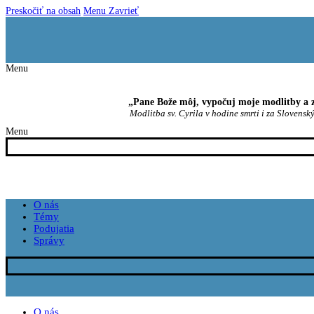
Preskočiť na obsah
Menu
Zavrieť
Menu
„Pane Bože môj, vypočuj moje modlitby a z
Modlitba sv. Cyrila v hodine smrti i za Slovenský
Menu
O nás
Témy
Podujatia
Správy
O nás