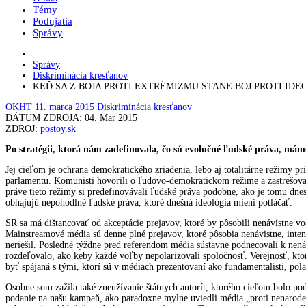
Témy
Podujatia
Správy
Správy
Diskriminácia kresťanov
KEĎ SA Z BOJA PROTI EXTRÉMIZMU STANE BOJ PROTI I
OKHT
11. marca 2015
Diskriminácia kresťanov
DÁTUM ZDROJA: 04. Mar 2015
ZDROJ:
postoy.sk
Po stratégii, ktorá nám zadefinovala, čo sú evolučné ľudské práva, mám
Jej cieľom je ochrana demokratického zriadenia, lebo aj totalitárne režimy 
parlamentu. Komunisti hovorili o ľudovo-demokratickom režime a zastrešovali 
práve tieto režimy si predefinovávali ľudské práva podobne, ako je tomu dn
obhajujú nepohodlné ľudské práva, ktoré dnešná ideológia mieni potláčať.
SR sa má dištancovať od akceptácie prejavov, ktoré by pôsobili nenávistne v
Mainstreamové média sú denne plné prejavov, ktoré pôsobia nenávistne, inten
neriešil. Posledné týždne pred referendom média sústavne podnecovali k nená
rozdeľovalo, ako keby každé voľby nepolarizovali spoločnosť. Verejnosť, kt
byť spájaná s tými, ktorí sú v médiach prezentovaní ako fundamentalisti, pola
Osobne som zažila také zneužívanie štátnych autorít, ktorého cieľom bolo pod
podanie na našu kampaň, ako paradoxne mylne uviedli média „proti nenarod