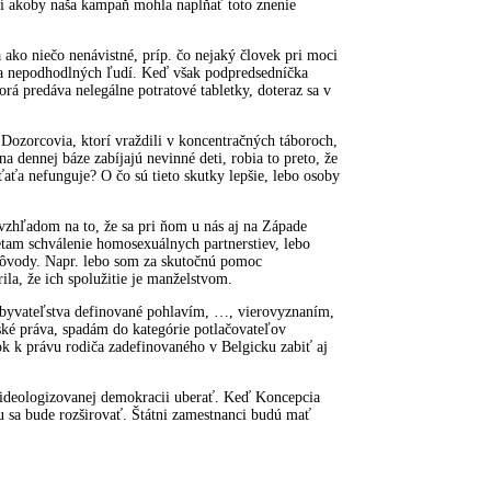
dí akoby naša kampaň mohla napĺňať toto znenie
ako niečo nenávistné, príp. čo nejaký človek pri moci
ť a nepodhodlných ľudí. Keď však podpredsedníčka
á predáva nelegálne potratové tabletky, doteraz sa v
Dozorcovia, ktorí vraždili v koncentračných táboroch,
na dennej báze zabíjajú nevinné deti, robia to preto, že
eťaťa nefunguje? O čo sú tieto skutky lepšie, lebo osoby
zhľadom na to, že sa pri ňom u nás aj na Západe
etam schválenie homosexuálnych partnerstiev, lebo
 dôvody. Napr. lebo som za skutočnú pomoc
la, že ich spolužitie je manželstvom.
obyvateľstva definované pohlavím, …, vierovyznaním,
dské práva, spadám do kategórie potlačovateľov
k k právu rodiča zadefinovaného v Belgicku zabiť aj
 zideologizovanej demokracii uberať. Keď Koncepcia
zmu sa bude rozširovať. Štátni zamestnanci budú mať