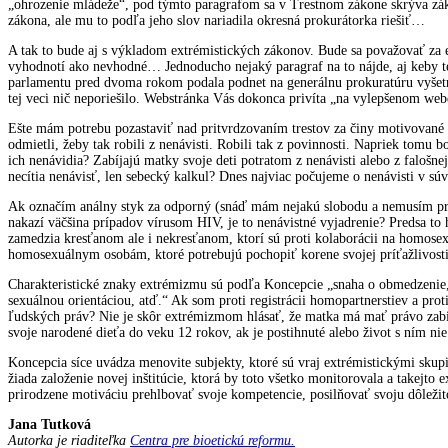
„ohrozenie mládeže“, pod týmto paragrafom sa v Trestnom zákone skrýva zák
zákona, ale mu to podľa jeho slov nariadila okresná prokurátorka riešiť…
A tak to bude aj s výkladom extrémistických zákonov. Bude sa považovať za e
vyhodnotí ako nevhodné… Jednoducho nejaký paragraf na to nájde, aj keby te
parlamentu pred dvoma rokom podala podnet na generálnu prokuratúru vyšetri
tej veci nič neporiešilo. Webstránka Vás dokonca privíta „na vylepšenom web
Ešte mám potrebu pozastaviť nad pritvrdzovaním trestov za činy motivované 
odmietli, žeby tak robili z nenávisti. Robili tak z povinnosti. Napriek tomu bo
ich nenávidia? Zabíjajú matky svoje deti potratom z nenávisti alebo z falošnej
necítia nenávisť, len sebecký kalkul? Dnes najviac počujeme o nenávisti v sú
Ak označím análny styk za odporný (snáď mám nejakú slobodu a nemusím prec
nakazí väčšina prípadov vírusom HIV, je to nenávistné vyjadrenie? Predsa to
zamedzia kresťanom ale i nekresťanom, ktorí sú proti kolaborácii na homose
homosexuálnym osobám, ktoré potrebujú pochopiť korene svojej príťažlivosti k
Charakteristické znaky extrémizmu sú podľa Koncepcie „snaha o obmedzenie,
sexuálnou orientáciou, atď.“ Ak som proti registrácii homopartnerstiev a prot
ľudských práv? Nie je skôr extrémizmom hlásať, že matka má mať právo zabiť
svoje narodené dieťa do veku 12 rokov, ak je postihnuté alebo život s ním n
Koncepcia síce uvádza menovite subjekty, ktoré sú vraj extrémistickými sku
žiada založenie novej inštitúcie, ktorá by toto všetko monitorovala a takejto
prirodzene motiváciu prehlbovať svoje kompetencie, posilňovať svoju dôležitos
Jana Tutková
Autorka je riaditeľka
Centra pre bioetickú reformu.