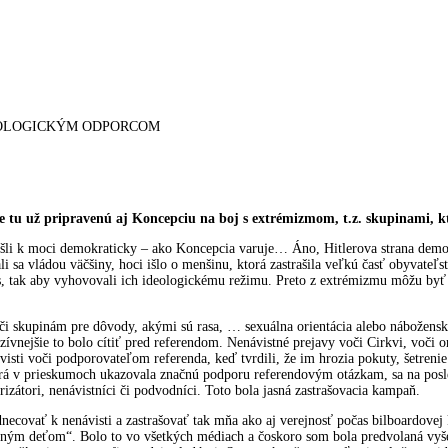
DEOLOGICKÝM ODPORCOM
e tu už pripravenú aj Koncepciu na boj s extrémizmom, t.z. skupinami, kt
prišli k moci demokraticky – ako Koncepcia varuje… Áno, Hitlerova strana demo
sa vládou väčšiny, hoci išlo o menšinu, ktorá zastrašila veľkú časť obyvateľs
es, tak aby vyhovovali ich ideologickému režimu. Preto z extrémizmu môžu byť
oči skupinám pre dôvody, akými sú rasa, … sexuálna orientácia alebo nábožensk
zívnejšie to bolo cítiť pred referendom. Nenávistné prejavy voči Cirkvi, voči 
visti voči podporovateľom referenda, keď tvrdili, že im hrozia pokuty, šetren
orá v prieskumoch ukazovala značnú podporu referendovým otázkam, sa na posle
rizátori, nenávistníci či podvodníci. Toto bola jasná zastrašovacia kampaň.
necovať k nenávisti a zastrašovať tak mňa ako aj verejnosť počas bilboardovej 
eným deťom“. Bolo to vo všetkých médiach a čoskoro som bola predvolaná vyše