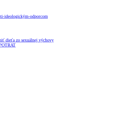
roti-ideologickým-odporcom
iť dieťa zo sexuálnej výchovy
POTRAT