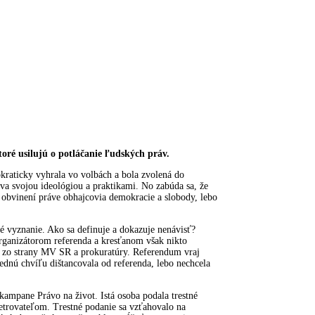
oré usilujú o potláčanie ľudských práv.
kraticky vyhrala vo volbách a bola zvolená do
tva svojou ideológiou a praktikami. No zabúda sa, že
 obvinení práve obhajcovia demokracie a slobody, lebo
é vyznanie. Ako sa definuje a dokazuje nenávisť?
organizátorom referenda a kresťanom však nikto
ie zo strany MV SR a prokuratúry. Referendum vraj
dnú chvíľu dištancovala od referenda, lebo nechcela
kampane Právo na život. Istá osoba podala trestné
trovateľom. Trestné podanie sa vzťahovalo na