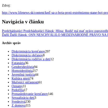
Zdroj:
http://www.lifenews.sk/content/keď-sa-z-boja-proti-extrémizmu-stane-boj-p
Navigácia v článku
Predchádzajúci
Predchádzajúci článok:
Hlina: Rodič má mať právo ospravedln
Ďalší
Ďalší článok:
OSN NESCHVÁLILO MEDZINÁRODNÉ PRÁVO NA 
Archív správ
Diskriminácia kresťanov
297
Diskriminácia občanov
8
Diskriminácia rodičov a detí
12
Eutanázia
36
Genderideológia
94
Homoideológia
217
Juvenilná justícia
44
Kultúra smrti
74
Mučeníci súčasnosti
61
Oznamy
11
Pedofília
17
Prenasledovanie kresťanov
146
Sexualizácia detí
3
Svedectvá
230
Z domova
115