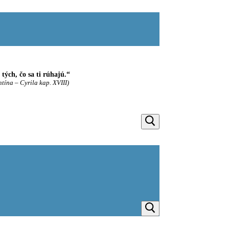
ých, čo sa ti rúhajú.“
ntína – Cyrila kap. XVIII)