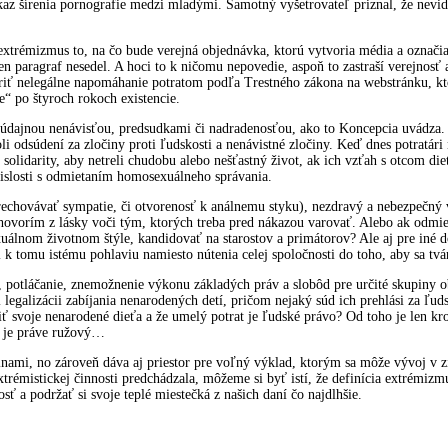
az šírenia pornografie medzi mladými. Samotný vyšetrovateľ priznal, že nevi
xtrémizmus to, na čo bude verejná objednávka, ktorú vytvoria média a označia 
n paragraf nesedel. A hoci to k ničomu nepovedie, aspoň to zastraší verejnos
ť nelegálne napomáhanie potratom podľa Trestného zákona na webstránku, ktor
e“ po štyroch rokoch existencie.
údajnou nenávisťou, predsudkami či nadradenosťou, ako to Koncepcia uvádza. 
li odsúdení za zločiny proti ľudskosti a nenávistné zločiny. Keď dnes potratári 
 solidarity, aby netreli chudobu alebo nešťastný život, ak ich vzťah s otcom di
vislosti s odmietaním homosexuálneho správania.
hovávať sympatie, či otvorenosť k análnemu styku), nezdravý a nebezpečný v
 hovorím z lásky voči tým, ktorých treba pred nákazou varovať. Alebo ak odmi
xuálnom životnom štýle, kandidovať na starostov a primátorov? Ale aj pre iné
 tomu istému pohlaviu namiesto nútenia celej spoločnosti do toho, aby sa tvári
 potláčanie, znemožnenie výkonu základých práv a slobôd pre určité skupiny 
i legalizácii zabíjania nenarodených detí, pričom nejaký súd ich prehlási za ľu
 svoje nenarodené dieťa a že umelý potrat je ľudské právo? Od toho je len kro
ie je práve ružový…
pinami, no zároveň dáva aj priestor pre voľný výklad, ktorým sa môže vývoj v
 extrémistickej činnosti predchádzala, môžeme si byť istí, že definícia extrémi
ť a podržať si svoje teplé miestečká z našich daní čo najdlhšie.