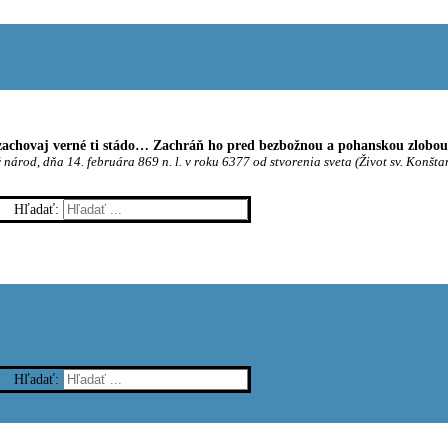
achovaj verné ti stádo… Zachráň ho pred bezbožnou a pohanskou zlobou t
 národ, dňa 14. februára 869 n. l. v roku 6377 od stvorenia sveta (Život sv. Konšta
Hľadať:
Hľadať: