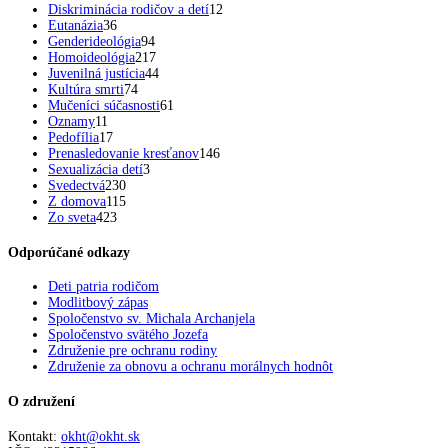
Diskriminácia rodičov a detí
12
Eutanázia
36
Genderideológia
94
Homoideológia
217
Juvenilná justícia
44
Kultúra smrti
74
Mučeníci súčasnosti
61
Oznamy
11
Pedofília
17
Prenasledovanie kresťanov
146
Sexualizácia detí
3
Svedectvá
230
Z domova
115
Zo sveta
423
Odporúčané odkazy
Deti patria rodičom
Modlitbový zápas
Spoločenstvo sv. Michala Archanjela
Spoločenstvo svätého Jozefa
Združenie pre ochranu rodiny
Združenie za obnovu a ochranu morálnych hodnôt
O združení
Kontakt:
okht@okht.sk