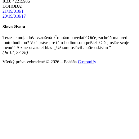
IČO: 42215986
DOHODA:
21/19/010/1
20/19/010/17
Slovo života
Teraz je moja duša vzrušená. Čo mám povedať? Otče, zachráň ma pred
touto hodinou? Veď práve pre túto hodinu som prišiel. Otče, osláv svoje
meno!“ A z neba zaznel hlas: „Už som oslávil a ešte oslávim.“
(Jn 12, 27-28)
Všetký práva vyhradené © 2026 – Poháňa
Customify
.