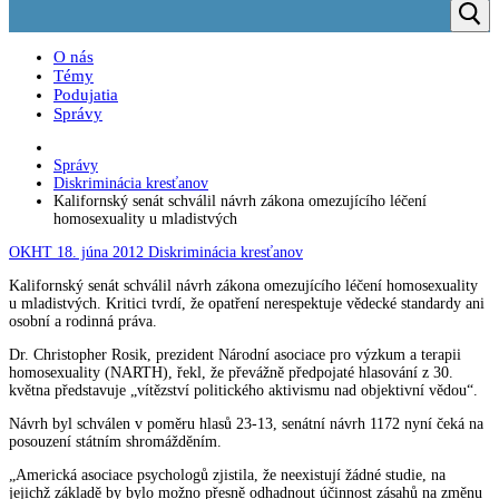
O nás
Témy
Podujatia
Správy
Správy
Diskriminácia kresťanov
Kalifornský senát schválil návrh zákona omezujícího léčení
homosexuality u mladistvých
OKHT
18. júna 2012
Diskriminácia kresťanov
Kalifornský senát schválil návrh zákona omezujícího léčení homosexuality
u mladistvých. Kritici tvrdí, že opatření nerespektuje vědecké standardy ani
osobní a rodinná práva.
Dr. Christopher Rosik, prezident Národní asociace pro výzkum a terapii
homosexuality (NARTH), řekl, že převážně předpojaté hlasování z 30.
května představuje „vítězství politického aktivismu nad objektivní vědou“.
Návrh byl schválen v poměru hlasů 23-13, senátní návrh 1172 nyní čeká na
posouzení státním shromážděním.
„Americká asociace psychologů zjistila, že neexistují žádné studie, na
jejichž základě by bylo možno přesně odhadnout účinnost zásahů na změnu