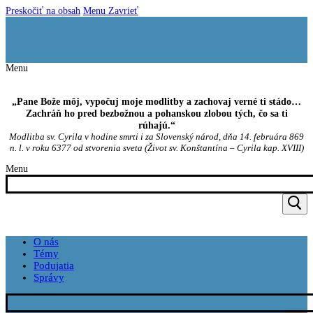
Preskočiť na obsah
Menu
Zavrieť
Menu
„Pane Bože môj, vypočuj moje modlitby a zachovaj verné ti stádo…
Zachráň ho pred bezbožnou a pohanskou zlobou tých, čo sa ti
rúhajú.“
Modlitba sv. Cyrila v hodine smrti i za Slovenský národ, dňa 14. februára 869
n. l. v roku 6377 od stvorenia sveta (Život sv. Konštantína – Cyrila kap. XVIII)
Menu
O nás
Témy
Podujatia
Správy