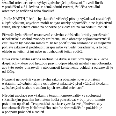
sexuální orientace nebo výskyt způsobených poškození,“ uvedl Rosik
v prohlášení z 31. května, v němž odmítl tvrzení, že léčba sexuální
orientace je neúčinná nebo škodlivá.
„Podle NARTH,“ řekl, „by skutečně vědecký přístup vyžadoval rozsáhlejší
a lepší výzkum, abychom mohli na tyto otázky odpovědět, a ne legislativní
zákaz, který nebere ohled na odborné posudky ani na rozhodnutí rodičů.“
Přestože byla některá ustanovení v návrhu v důsledku kritiky porušování
náboženské a osobní svobody zmírněna, stále obsahuje nejkontroverznější
část: zákon by osobám mladším 18 let pociťujícím náklonnost ke stejnému
pohlaví zakazoval podstoupit terapii nebo vyhledat poradenství, a to bez
ohledu na jejich přání nebo na rozhodnutí jejich rodičů.
Nová verze návrhu zákona neobsahuje dřívější části vztahující se k léčbě
dospělých – které pod hrozbou právní odpovědnosti naléhaly na odborníky,
aby tyto osoby utvrzovali v náklonnosti ke stejnému pohlaví a odrazovali je
od léčby.
Nicméně nejnovější verze návrhu zákona obsahuje nové prohlášení
o státním „závažném zájmu ochraňovat mladistvé před vážnými škodami
způsobenými snahou o změnu jejich sexuální orientace“.
Národní asociace pro výzkum a terapii homosexuality ve spolupráci
s Pacifickým právním institutem hodlá pokračovat v boji proti tomuto
právnímu opatření. Terapeutická asociace vyzvala své příznivce, aby
kontaktovali členy Kalifornského státního shromáždění a požádali je
o podporu práv dětí a rodičů.