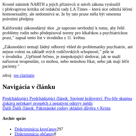
Kromě námitek NARTH a jejích příznivců si návrh zákona vysloužil
i překvapivou kritiku od redakční rady LA Times – která sice odmítá léčení
homosexuality, ale nedomnívá se, že by tato praxe měla být omezena
právními předpisy.
Kalifornský zákonodárný sbor „je naprosto nevhodný k tomu, aby řešil
problémy rodin nebo předepisoval normy pro lékařskou a psychiatrickou
praxi,“ napsal tento list v úvodníku z 11. května.
„Zákonodárci nemají žádný odborný vhled do problematiky psychiatrie, ani
nejsou voleni na základě svých rodičovských schopností,“ píše se
v úvodníku. „Upřímně řečeno, je znepokojující sledovat, jak se snaží
nařizovat terapeutům, co mohou, nebo nemohou říkat, nebo jak mají léčit
pacienty.“
zdroj:
res claritatis
Navigácia v článku
Predchádzajúci
Predchádzajúci článok:
Spojené království: Pro-life skupina
získává nečekaný prospěch z negativní odezvy médií
Ďalší
Ďalší článok:
Pákistánské rodiny skládají důvěru v Krista
Archív správ
Diskriminácia kresťanov
297
Diskriminácia občanov
8