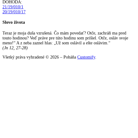
DOHODA:
21/19/010/1
20/19/010/17
Slovo života
Teraz je moja duša vzrušená. Čo mám povedať? Otče, zachráň ma pred
touto hodinou? Veď práve pre túto hodinu som prišiel. Otče, osláv svoje
meno!“ A z neba zaznel hlas: „Už som oslávil a ešte oslávim.“
(Jn 12, 27-28)
Všetký práva vyhradené © 2026 – Poháňa
Customify
.