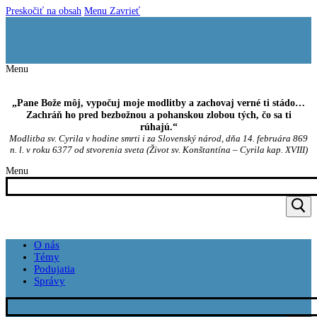
Preskočiť na obsah
Menu
Zavrieť
Menu
„Pane Bože môj, vypočuj moje modlitby a zachovaj verné ti stádo…
Zachráň ho pred bezbožnou a pohanskou zlobou tých, čo sa ti
rúhajú.“
Modlitba sv. Cyrila v hodine smrti i za Slovenský národ, dňa 14. februára 869
n. l. v roku 6377 od stvorenia sveta (Život sv. Konštantína – Cyrila kap. XVIII)
Menu
O nás
Témy
Podujatia
Správy