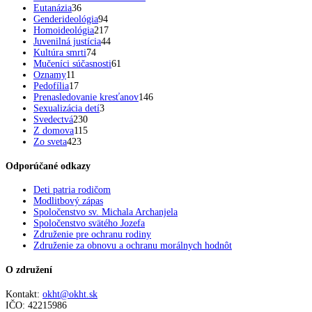
Eutanázia
36
Genderideológia
94
Homoideológia
217
Juvenilná justícia
44
Kultúra smrti
74
Mučeníci súčasnosti
61
Oznamy
11
Pedofília
17
Prenasledovanie kresťanov
146
Sexualizácia detí
3
Svedectvá
230
Z domova
115
Zo sveta
423
Odporúčané odkazy
Deti patria rodičom
Modlitbový zápas
Spoločenstvo sv. Michala Archanjela
Spoločenstvo svätého Jozefa
Združenie pre ochranu rodiny
Združenie za obnovu a ochranu morálnych hodnôt
O združení
Kontakt:
okht@okht.sk
IČO: 42215986