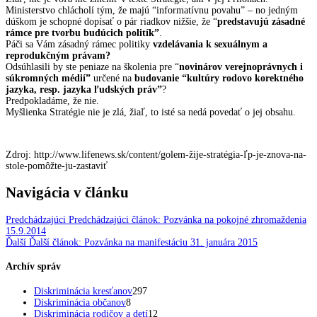
Ministerstvo chlácholí tým, že majú “informatívnu povahu” – no jedným
dúškom je schopné dopísať o pár riadkov nižšie, že “
predstavujú zásadné
rámce pre tvorbu budúcich politík”
.
Páči sa Vám zásadný rámec politiky
vzdelávania k sexuálnym a
reprodukčným právam?
Odsúhlasili by ste peniaze na školenia pre “
novinárov verejnoprávnych i
súkromných médií”
určené na
budovanie “kultúry rodovo korektného
jazyka, resp. jazyka ľudských práv”
?
Predpokladáme, že nie.
Myšlienka Stratégie nie je zlá, žiaľ, to isté sa nedá povedať o jej obsahu.
Zdroj: http://www.lifenews.sk/content/golem-žije-stratégia-ľp-je-znova-na-
stole-pomôžte-ju-zastaviť
Navigácia v článku
Predchádzajúci
Predchádzajúci článok:
Pozvánka na pokojné zhromaždenia
15.9.2014
Ďalší
Ďalší článok:
Pozvánka na manifestáciu 31. januára 2015
Archív správ
Diskriminácia kresťanov
297
Diskriminácia občanov
8
Diskriminácia rodičov a detí
12