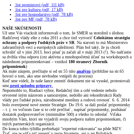
list premierovi (pdf, 111 kB)
list pre kulturu (pdf, 17 kB)
list pre hospodarstvo (pdf, 78 kB)
list pre MF (pdf, 78 kB)
NAŠE SKÚSENOSTI
Už sme Vás viackrát informovali o tom, že SMER sa stotožnil s úlohou
Radičovej vlády ešte z roku 2011 a chce tiež vytvoriť
Celoštátnu stratégiu
ochrany a podpory ľudských práv v SR
. Na starosti to má Ministerstvo
zahraničných vecí a európskych záležitostí. Plán bol taký, že ju chceli
schváliť už v júni 2013, hoci písať ju začali až v máji 2013 (!). No našťastie
sa dvihla vlna odporu (cez aktívnu a mnohopočetnú účasť na workshopoch a
následnom pripomienkovaní – vznikol
180 stranový Zborník
pripomienok
)
Ak máte záujem, prečítajte si od str.55 túto
analýzu
(približne na str.65
hovorí o tom, ako sme nevhodne vstúpili do procesu)
Keď sme videli, že naše šance zmeniť dokument nie sú vysoké, protestovali
sme
proti spôsobu prípravy
.
Nepomohlo to, Riadiaci výbor, Redakčný tím a celé vedenie nebolo
otvorené iným názorom a samozrejme, nedošlo ani rekonštrukcii Rady
vlády pre ľudské práva, národnostné menšiny a rodovú rovnosť. 6. 6. 2014
bolo zverejnené nové znenie Stratégie. Do 19.6. sa dali poslať pripomienky
– t. j. vo voľnom čase si to celé prečítať , napísať pripomienky, pozhánať
dostatok podporovateľov (minimálne 500) a všetko to odoslať. Vďaka
mnohým Vám, ktorí ste vyjadrili svoju podporu našim pripomienkam, či
iných partnerských organizácii.
Do konca tohto týždňa prebiehajú “expertné rokovania” na pôde MZV.
Žiaľ, nie je vôľa nič zmeniť v texte Stratégie, ani v jej Prílohách.