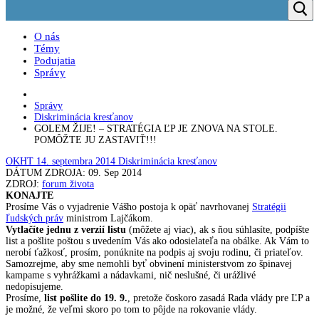
O nás
Témy
Podujatia
Správy
Správy
Diskriminácia kresťanov
GOLEM ŽIJE! – STRATÉGIA ĽP JE ZNOVA NA STOLE.
POMÔŽTE JU ZASTAVIŤ!!!
OKHT
14. septembra 2014
Diskriminácia kresťanov
DÁTUM ZDROJA: 09. Sep 2014
ZDROJ:
forum života
KONAJTE
Prosíme Vás o vyjadrenie Vášho postoja k opäť navrhovanej
Stratégii
ľudských práv
ministrom Lajčákom.
Vytlačíte jednu z verzií listu
(môžete aj viac), ak s ňou súhlasíte, podpíšte
list a pošlite poštou s uvedením Vás ako odosielateľa na obálke. Ak Vám to
nerobí ťažkosť, prosím, ponúknite na podpis aj svoju rodinu, či priateľov.
Samozrejme, aby sme nemohli byť obvinení ministerstvom zo špinavej
kampame s vyhrážkami a nádavkami, nič neslušné, či urážlivé
nedopisujeme.
Prosíme,
list pošlite do 19. 9.
, pretože čoskoro zasadá Rada vlády pre ĽP a
je možné, že veľmi skoro po tom to pôjde na rokovanie vlády.