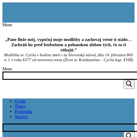
Preskočiť
Menu
Zavrieť
na
obsah
Menu
„Pane Bože môj, vypočuj moje modlitby a zachovaj verné ti stádo…
Zachráň ho pred bezbožnou a pohanskou zlobou tých, čo sa ti
rúhajú.“
Modlitba sv. Cyrila v hodine smrti i za Slovenský národ, dňa 14. februára 869
n. l. v roku 6377 od stvorenia sveta (Život sv. Konštantína – Cyrila kap. XVIII)
Menu
O nás
Témy
Podujatia
Správy