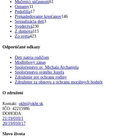
Mučeníci súčasnosti
61
Oznamy
11
Pedofília
17
Prenasledovanie kresťanov
146
Sexualizácia detí
3
Svedectvá
230
Z domova
115
Zo sveta
423
Odporúčané odkazy
Deti patria rodičom
Modlitbový zápas
Spoločenstvo sv. Michala Archanjela
Spoločenstvo svätého Jozefa
Združenie pre ochranu rodiny
Združenie za obnovu a ochranu morálnych hodnôt
O združení
Kontakt:
okht@okht.sk
IČO: 42215986
DOHODA:
21/19/010/1
20/19/010/17
Slovo života