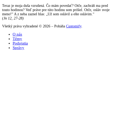
Teraz je moja duša vzrušená. Čo mám povedať? Otče, zachráň ma pred
touto hodinou? Veď práve pre túto hodinu som prišiel. Otče, osláv svoje
meno!“ A z neba zaznel hlas: „Už som oslávil a ešte oslávim.“
(Jn 12, 27-28)
Všetký práva vyhradené © 2026 – Poháňa
Customify
.
O nás
Témy
Podujatia
Správy