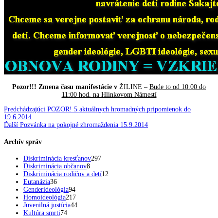
Pozor!!! Zmena času manifestácie v
ŽILINE –
Bude to od 10.00 do
11:00 hod. na Hlinkovom Námestí
Navigácia
Predchádzajúci
Predchádzajúci
POZOR! 5 aktuálnych hromadných pripomienok do
článok:
19.6.2014
v
Ďalší
Ďalší
Pozvánka na pokojné zhromaždenia 15.9.2014
článok:
článku
Archív správ
Diskriminácia kresťanov
297
Diskriminácia občanov
8
Diskriminácia rodičov a detí
12
Eutanázia
36
Genderideológia
94
Homoideológia
217
Juvenilná justícia
44
Kultúra smrti
74