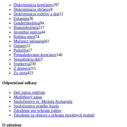
Diskriminácia kresťanov
297
Diskriminácia občanov
8
Diskriminácia rodičov a detí
12
Eutanázia
36
Genderideológia
94
Homoideológia
217
Juvenilná justícia
44
Kultúra smrti
74
Mučeníci súčasnosti
61
Oznamy
11
Pedofília
17
Prenasledovanie kresťanov
146
Sexualizácia detí
3
Svedectvá
230
Z domova
115
Zo sveta
423
Odporúčané odkazy
Deti patria rodičom
Modlitbový zápas
Spoločenstvo sv. Michala Archanjela
Spoločenstvo svätého Jozefa
Združenie pre ochranu rodiny
Združenie za obnovu a ochranu morálnych hodnôt
O združení