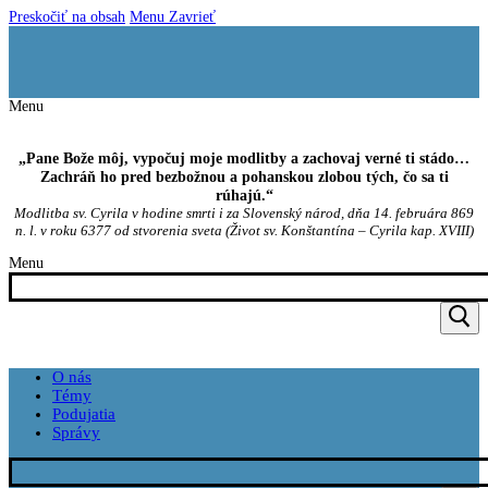
Preskočiť na obsah
Menu
Zavrieť
Menu
„Pane Bože môj, vypočuj moje modlitby a zachovaj verné ti stádo…
Zachráň ho pred bezbožnou a pohanskou zlobou tých, čo sa ti
rúhajú.“
Modlitba sv. Cyrila v hodine smrti i za Slovenský národ, dňa 14. februára 869
n. l. v roku 6377 od stvorenia sveta (Život sv. Konštantína – Cyrila kap. XVIII)
Menu
O nás
Témy
Podujatia
Správy