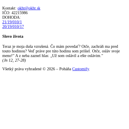
Kontakt:
okht@okht.sk
IČO: 42215986
DOHODA:
21/19/010/1
20/19/010/17
Slovo života
Teraz je moja duša vzrušená. Čo mám povedať? Otče, zachráň ma pred
touto hodinou? Veď práve pre túto hodinu som prišiel. Otče, osláv svoje
meno!“ A z neba zaznel hlas: „Už som oslávil a ešte oslávim.“
(Jn 12, 27-28)
Všetký práva vyhradené © 2026 – Poháňa
Customify
.