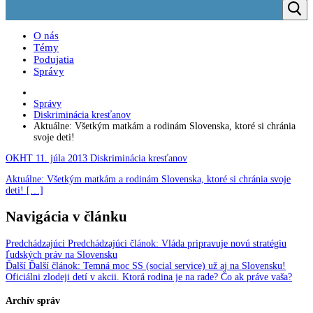
O nás
Témy
Podujatia
Správy
Správy
Diskriminácia kresťanov
Aktuálne: Všetkým matkám a rodinám Slovenska, ktoré si chránia
svoje deti!
OKHT
11. júla 2013
Diskriminácia kresťanov
Aktuálne: Všetkým matkám a rodinám Slovenska, ktoré si chránia svoje
deti! […]
Navigácia v článku
Predchádzajúci
Predchádzajúci článok:
Vláda pripravuje novú stratégiu
ľudských práv na Slovensku
Ďalší
Ďalší článok:
Temná moc SS (social service) už aj na Slovensku!
Oficiálni zlodeji detí v akcii. Ktorá rodina je na rade? Čo ak práve vaša?
Archív správ