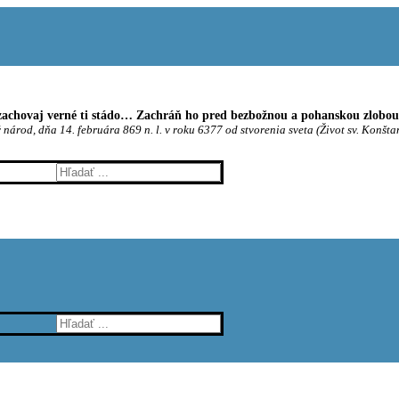
achovaj verné ti stádo… Zachráň ho pred bezbožnou a pohanskou zlobou t
 národ, dňa 14. februára 869 n. l. v roku 6377 od stvorenia sveta (Život sv. Konšta
Hľadať:
Hľadať: