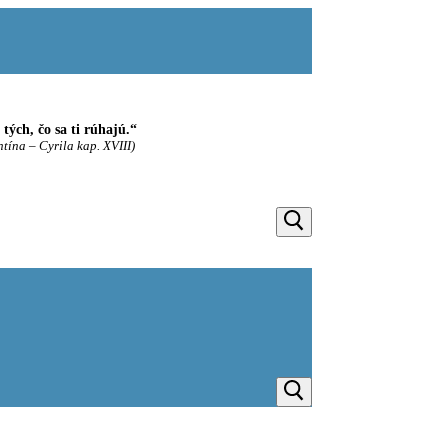
ých, čo sa ti rúhajú.“
ntína – Cyrila kap. XVIII)