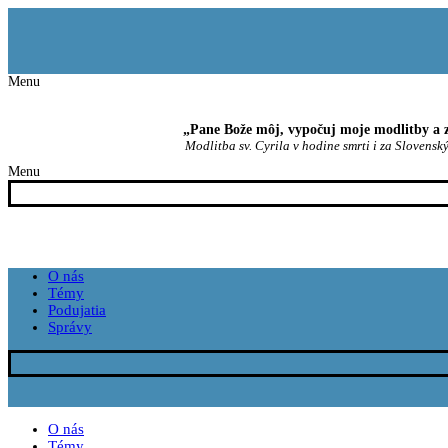
Preskočiť
Menu
Zavrieť
na
obsah
Menu
„Pane Bože môj, vypočuj moje modlitby a z
Modlitba sv. Cyrila v hodine smrti i za Slovenský
Menu
O nás
Témy
Podujatia
Správy
O nás
Témy