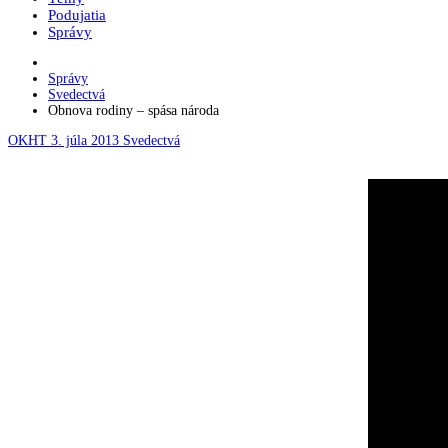
Podujatia
Správy
Správy
Svedectvá
Obnova rodiny – spása národa
OKHT
3. júla 2013
Svedectvá