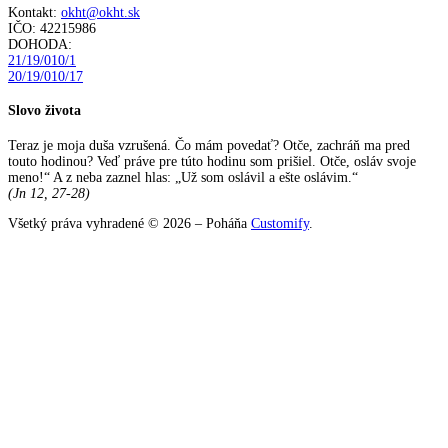
Kontakt:
okht@okht.sk
IČO: 42215986
DOHODA:
21/19/010/1
20/19/010/17
Slovo života
Teraz je moja duša vzrušená. Čo mám povedať? Otče, zachráň ma pred
touto hodinou? Veď práve pre túto hodinu som prišiel. Otče, osláv svoje
meno!“ A z neba zaznel hlas: „Už som oslávil a ešte oslávim.“
(Jn 12, 27-28)
Všetký práva vyhradené © 2026 – Poháňa
Customify
.