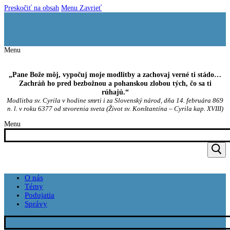
Preskočiť na obsah
Menu
Zavrieť
Menu
„Pane Bože môj, vypočuj moje modlitby a zachovaj verné ti stádo…
Zachráň ho pred bezbožnou a pohanskou zlobou tých, čo sa ti
rúhajú.“
Modlitba sv. Cyrila v hodine smrti i za Slovenský národ, dňa 14. februára 869
n. l. v roku 6377 od stvorenia sveta (Život sv. Konštantína – Cyrila kap. XVIII)
Menu
O nás
Témy
Podujatia
Správy