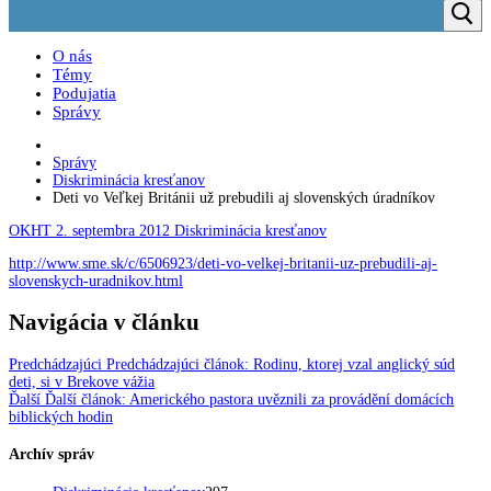
O nás
Témy
Podujatia
Správy
Správy
Diskriminácia kresťanov
Deti vo Veľkej Británii už prebudili aj slovenských úradníkov
OKHT
2. septembra 2012
Diskriminácia kresťanov
http://www.sme.sk/c/6506923/deti-vo-velkej-britanii-uz-prebudili-aj-
slovenskych-uradnikov.html
Navigácia v článku
Predchádzajúci
Predchádzajúci článok:
Rodinu, ktorej vzal anglický súd
deti, si v Brekove vážia
Ďalší
Ďalší článok:
Amerického pastora uvěznili za provádění domácích
biblických hodin
Archív správ