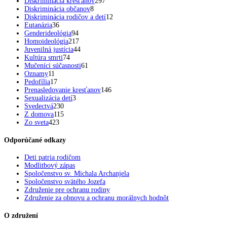
Diskriminácia kresťanov
297
Diskriminácia občanov
8
Diskriminácia rodičov a detí
12
Eutanázia
36
Genderideológia
94
Homoideológia
217
Juvenilná justícia
44
Kultúra smrti
74
Mučeníci súčasnosti
61
Oznamy
11
Pedofília
17
Prenasledovanie kresťanov
146
Sexualizácia detí
3
Svedectvá
230
Z domova
115
Zo sveta
423
Odporúčané odkazy
Deti patria rodičom
Modlitbový zápas
Spoločenstvo sv. Michala Archanjela
Spoločenstvo svätého Jozefa
Združenie pre ochranu rodiny
Združenie za obnovu a ochranu morálnych hodnôt
O združení