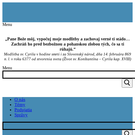
Preskočiť
Menu
Zavrieť
na
obsah
Menu
„Pane Bože môj, vypočuj moje modlitby a zachovaj verné ti stádo…
Zachráň ho pred bezbožnou a pohanskou zlobou tých, čo sa ti
rúhajú.“
Modlitba sv. Cyrila v hodine smrti i za Slovenský národ, dňa 14. februára 869
n. l. v roku 6377 od stvorenia sveta (Život sv. Konštantína – Cyrila kap. XVIII)
Menu
O nás
Témy
Podujatia
Správy