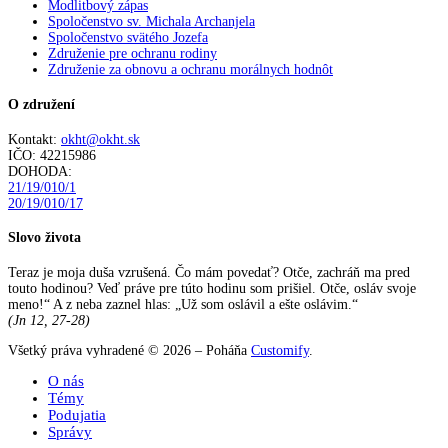
Modlitbový zápas
Spoločenstvo sv. Michala Archanjela
Spoločenstvo svätého Jozefa
Združenie pre ochranu rodiny
Združenie za obnovu a ochranu morálnych hodnôt
O združení
Kontakt:
okht@okht.sk
IČO: 42215986
DOHODA:
21/19/010/1
20/19/010/17
Slovo života
Teraz je moja duša vzrušená. Čo mám povedať? Otče, zachráň ma pred
touto hodinou? Veď práve pre túto hodinu som prišiel. Otče, osláv svoje
meno!“ A z neba zaznel hlas: „Už som oslávil a ešte oslávim.“
(Jn 12, 27-28)
Všetký práva vyhradené © 2026 – Poháňa
Customify
.
O nás
Témy
Podujatia
Správy