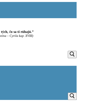
ých, čo sa ti rúhajú.“
ntína – Cyrila kap. XVIII)