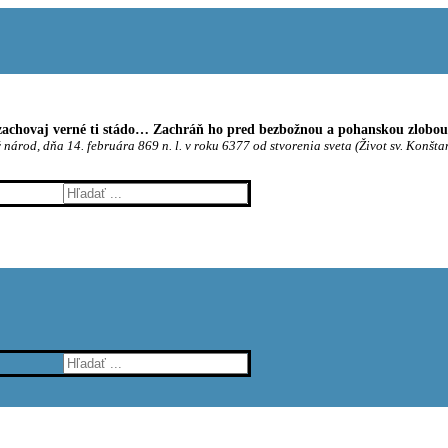
achovaj verné ti stádo… Zachráň ho pred bezbožnou a pohanskou zlobou t
 národ, dňa 14. februára 869 n. l. v roku 6377 od stvorenia sveta (Život sv. Konšta
Hľadať:
Hľadať: