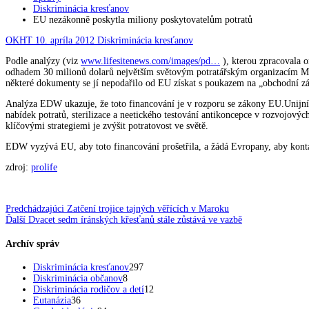
Diskriminácia kresťanov
EU nezákonně poskytla miliony poskytovatelům potratů
OKHT
10. apríla 2012
Diskriminácia kresťanov
Podle analýzy (viz
www.lifesitenews.com/images/pd…
), kterou zpracovala 
odhadem 30 milionů dolarů největším světovým potratářským organizacím Mar
některé dokumenty se jí nepodařilo od EU získat s poukazem na „obchodní zá
Analýza EDW ukazuje, že toto financování je v rozporu se zákony EU.Unijní d
nabídek potratů, sterilizace a neetického testování antikoncepce v rozvojo
klíčovými strategiemi je zvýšit potratovost ve světě.
EDW vyzývá EU, aby toto financování prošetřila, a žádá Evropany, aby kontakt
zdroj:
prolife
Navigácia
Predchádzajúci
Predchádzajúci
Zatčení trojice tajných věřících v Maroku
Ďalší
článok:
Ďalší
Dvacet sedm íránských křesťanů stále zůstává ve vazbě
v
článok:
článku
Archív správ
Diskriminácia kresťanov
297
Diskriminácia občanov
8
Diskriminácia rodičov a detí
12
Eutanázia
36