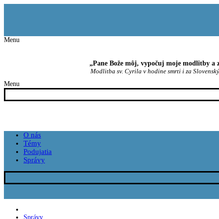
Preskočiť
Menu
Zavrieť
na
obsah
Menu
„Pane Bože môj, vypočuj moje modlitby a z
Modlitba sv. Cyrila v hodine smrti i za Slovenský
Menu
O nás
Témy
Podujatia
Správy
Správy