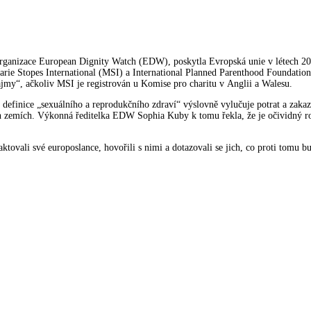
organizace European Dignity Watch (EDW), poskytla Evropská unie v létech 2
ie Stopes International (MSI) a International Planned Parenthood Foundatio
jmy“, ačkoliv MSI je registrován u Komise pro charitu v Anglii a Walesu.
efinice „sexuálního a reprodukčního zdraví“ výslovně vylučuje potrat a zakaz
vých zemích. Výkonná ředitelka EDW Sophia Kuby k tomu řekla, že je očividný 
ovali své europoslance, hovořili s nimi a dotazovali se jich, co proti tomu bu