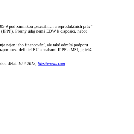
005-9 pod záminkou „sexuálních a reprodukčních práv“
n (IPPF). Přesný údaj nemá EDW k disposici, neboť
uje nejen jeho financování, ale také odmítá podporu
rozpor mezi definicí EU a snahami IPPF a MSI, jejichž
dou dělat.
10.4.2012,
lifesitenews.com