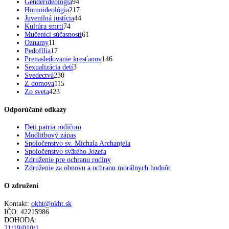
Genderideológia
94
Homoideológia
217
Juvenilná justícia
44
Kultúra smrti
74
Mučeníci súčasnosti
61
Oznamy
11
Pedofília
17
Prenasledovanie kresťanov
146
Sexualizácia detí
3
Svedectvá
230
Z domova
115
Zo sveta
423
Odporúčané odkazy
Deti patria rodičom
Modlitbový zápas
Spoločenstvo sv. Michala Archanjela
Spoločenstvo svätého Jozefa
Združenie pre ochranu rodiny
Združenie za obnovu a ochranu morálnych hodnôt
O združení
Kontakt:
okht@okht.sk
IČO: 42215986
DOHODA:
21/19/010/1