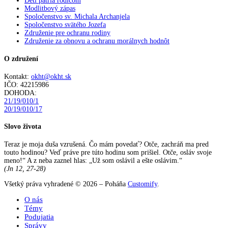
Deti patria rodičom
Modlitbový zápas
Spoločenstvo sv. Michala Archanjela
Spoločenstvo svätého Jozefa
Združenie pre ochranu rodiny
Združenie za obnovu a ochranu morálnych hodnôt
O združení
Kontakt:
okht@okht.sk
IČO: 42215986
DOHODA:
21/19/010/1
20/19/010/17
Slovo života
Teraz je moja duša vzrušená. Čo mám povedať? Otče, zachráň ma pred
touto hodinou? Veď práve pre túto hodinu som prišiel. Otče, osláv svoje
meno!“ A z neba zaznel hlas: „Už som oslávil a ešte oslávim.“
(Jn 12, 27-28)
Všetký práva vyhradené © 2026 – Poháňa
Customify
.
O nás
Témy
Podujatia
Správy