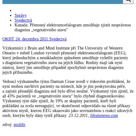
Správy
Svedectvá
Kanada: Přenosný elektroencefalogram umožňuje zjistit nesprávnou
diagnózu „vegetativního stavu“
OKHT
24. decembra 2011
Svedectvá
Výzkumníci z Brain and Mind Institute při The University of Western
Ontario v městě London vyvinuli přenosný elektroencefalogram (EEG),
který jednoduchým a nenákladným způsobem umožňuje vyšetřit pacienty
s diagnózou vegetativního stavu na jejich lůžku. Rodiny mají tak nyní
nástroj, který jim umožňuje případně zpochybnit nesprávnou diagnózu
jejich příbuzného.
Vedoucí výzkumného týmu Damian Cruse uvedl v tiskovém prohlášení, že
nyní mohou navštívit pacienty na místech, kde je jim poskytována péče,
a zajistit přesnější diagnózu než bylo dříve možné. Výzkumný tým zjistil, že
až 43% pacientů ve „vegetativním stavu“ bylo chybně diagnostikováno.
Výzkumný tým dále zjistil, že 19% ze skupiny pacientů, kteří byli
pokládáni za zcela nereagující, ve skutečnosti odpovídalo na různé příkazy
aktivitou mysli, kterou EEG ukazovalo jako srovnatelnou s reakcí zdravých
osob, kterým byly dány tytéž příkazy.
23.12.2011,
lifesitenews.com
zdroj:
prolife