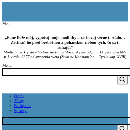
Preskočiť
Menu
Zavrieť
na
obsah
Menu
„Pane Bože môj, vypočuj moje modlitby a zachovaj verné ti stádo…
Zachráň ho pred bezbožnou a pohanskou zlobou tých, čo sa ti
rúhajú.“
Modlitba sv. Cyrila v hodine smrti i za Slovenský národ, dňa 14. februára 869
n. l. v roku 6377 od stvorenia sveta (Život sv. Konštantína – Cyrila kap. XVIII)
Menu
O nás
Témy
Podujatia
Správy