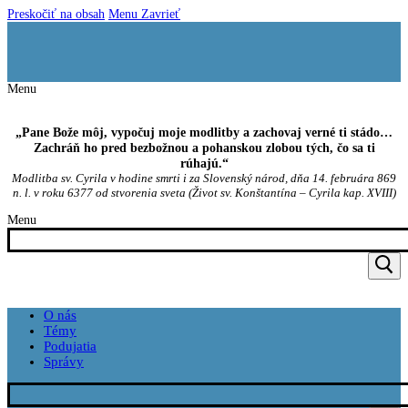
Preskočiť na obsah
Menu
Zavrieť
Menu
„Pane Bože môj, vypočuj moje modlitby a zachovaj verné ti stádo…
Zachráň ho pred bezbožnou a pohanskou zlobou tých, čo sa ti
rúhajú.“
Modlitba sv. Cyrila v hodine smrti i za Slovenský národ, dňa 14. februára 869
n. l. v roku 6377 od stvorenia sveta (Život sv. Konštantína – Cyrila kap. XVIII)
Menu
O nás
Témy
Podujatia
Správy