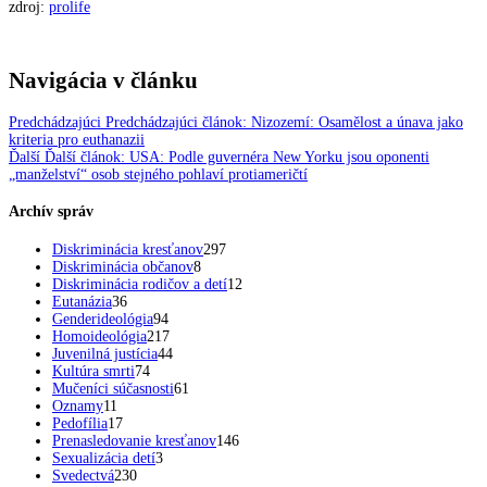
zdroj:
prolife
Navigácia v článku
Predchádzajúci
Predchádzajúci článok:
Nizozemí: Osamělost a únava jako
kriteria pro euthanazii
Ďalší
Ďalší článok:
USA: Podle guvernéra New Yorku jsou oponenti
„manželství“ osob stejného pohlaví protiameričtí
Archív správ
Diskriminácia kresťanov
297
Diskriminácia občanov
8
Diskriminácia rodičov a detí
12
Eutanázia
36
Genderideológia
94
Homoideológia
217
Juvenilná justícia
44
Kultúra smrti
74
Mučeníci súčasnosti
61
Oznamy
11
Pedofília
17
Prenasledovanie kresťanov
146
Sexualizácia detí
3
Svedectvá
230