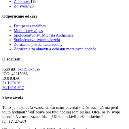
Z domova
115
Zo sveta
423
Odporúčané odkazy
Deti patria rodičom
Modlitbový zápas
Spoločenstvo sv. Michala Archanjela
Spoločenstvo svätého Jozefa
Združenie pre ochranu rodiny
Združenie za obnovu a ochranu morálnych hodnôt
O združení
Kontakt:
okht@okht.sk
IČO: 42215986
DOHODA:
21/19/010/1
20/19/010/17
Slovo života
Teraz je moja duša vzrušená. Čo mám povedať? Otče, zachráň ma pred
touto hodinou? Veď práve pre túto hodinu som prišiel. Otče, osláv svoje
meno!“ A z neba zaznel hlas: „Už som oslávil a ešte oslávim.“
(Jn 12, 27-28)