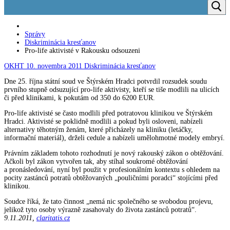
Správy
Diskriminácia kresťanov
Pro-life aktivisté v Rakousku odsouzeni
OKHT
10. novembra 2011
Diskriminácia kresťanov
Dne 25. října státní soud ve Štýrském Hradci potvrdil rozsudek soudu
prvního stupně odsuzující pro-life aktivisty, kteří se tiše modlili na ulicích
či před klinikami, k pokutám od 350 do 6200 EUR.
Pro-life aktivisté se často modlili před potratovou klinikou ve Štýrském
Hradci. Aktivisté se poklidně modlili a pokud byli osloveni, nabízeli
alternativy těhotným ženám, které přicházely na kliniku (letáčky,
informační materiál), drželi cedule a nabízeli umělohmotné modely embryí.
Právním základem tohoto rozhodnutí je nový rakouský zákon o obtěžování.
Ačkoli byl zákon vytvořen tak, aby stíhal soukromé obtěžování
a pronásledování, nyní byl použit v profesionálním kontextu s ohledem na
pocity zastánců potratů obtěžovaných „pouličními poradci“ stojícími před
klinikou.
Soudce říká, že tato činnost „nemá nic společného se svobodou projevu,
jelikož tyto osoby výrazně zasahovaly do života zastánců potratů“.
9.11.2011,
claritatis.cz