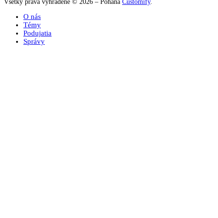
Všetký práva vyhradené © 2026 – Poháňa
Customify
.
O nás
Témy
Podujatia
Správy