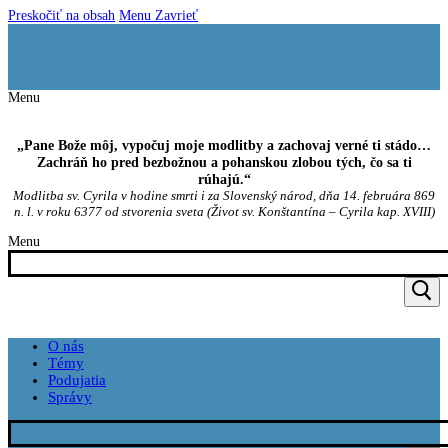
Preskočiť na obsah
Menu
Zavrieť
Menu
„Pane Bože môj, vypočuj moje modlitby a zachovaj verné ti stádo…
Zachráň ho pred bezbožnou a pohanskou zlobou tých, čo sa ti
rúhajú.“
Modlitba sv. Cyrila v hodine smrti i za Slovenský národ, dňa 14. februára 869
n. l. v roku 6377 od stvorenia sveta (Život sv. Konštantína – Cyrila kap. XVIII)
Menu
O nás
Témy
Podujatia
Správy