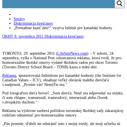
Správy
Diskriminácia kresťanov
„Prestaňme kaziť deti!“ vyzýva Inštitút pre kanadské hodnoty
OKHT
8. novembra 2011
Diskriminácia kresťanov
TORONTO, 29. september 2011 (
LifeSiteNews.com
) – V sobotu, 24.
septembra, vyšla v National Post celostranová reklama, ktorá tvrdí, že pro-
homosexuálne školské osnovy vydané školskou radou pre okres Toronto
(Toronto District School Board – TDSB) kazia a mätú deti.
Reklama
, sponzorovaná Inštitútom pre kanadské hodnoty (the Institute for
Canadian Values – ICV), obsahuje veľký obrázok malého dievčaťa
s nadpisom, „Prosím vás! Nemýľte ma.“
Pod fotografiou dieťa hovorí: „Som dievča. Neuč ma odpovedať na otázku,
či som chlapec, transsexuál, transrodový, intersexuál alebo človek
s dvojakým duchom.“
Reklama sa výslovne zaoberá politikou torontskej školskej rady zakazujúcej
rodičom odmietnuť pro-homosexuálne osnovy.
„Pán premiér, sľúbili ste odstrániť toto z mojej triedy, ale moji učitelia sú