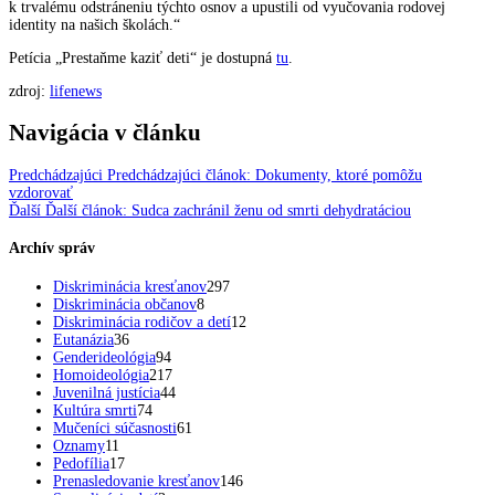
k trvalému odstráneniu týchto osnov a upustili od vyučovania rodovej
identity na našich školách.“
Petícia „Prestaňme kaziť deti“ je dostupná
tu
.
zdroj:
lifenews
Navigácia v článku
Predchádzajúci
Predchádzajúci článok:
Dokumenty, ktoré pomôžu
vzdorovať
Ďalší
Ďalší článok:
Sudca zachránil ženu od smrti dehydratáciou
Archív správ
Diskriminácia kresťanov
297
Diskriminácia občanov
8
Diskriminácia rodičov a detí
12
Eutanázia
36
Genderideológia
94
Homoideológia
217
Juvenilná justícia
44
Kultúra smrti
74
Mučeníci súčasnosti
61
Oznamy
11
Pedofília
17
Prenasledovanie kresťanov
146