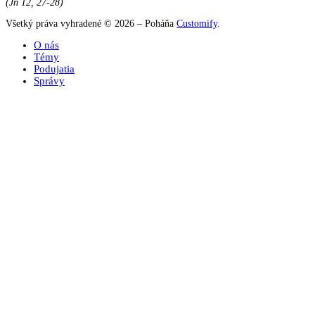
(Jn 12, 27-28)
Všetký práva vyhradené © 2026 – Poháňa
Customify
.
O nás
Témy
Podujatia
Správy