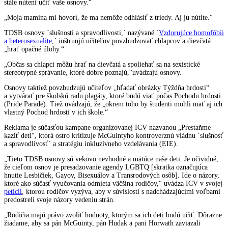
stále nútení učiť vaše osnovy.“
„Moja mamina mi hovorí, že ma nemôže odhlásiť z triedy. Aj ju nútite.“
TDSB osnovy ´slušnosti a spravodlivosti,´ nazývané ´
Vzdorujúce homofóbii
a heterosexualite
,´ inštruujú učiteľov povzbudzovať chlapcov a dievčatá
„hrať opačné úlohy.“
„Občas sa chlapci môžu hrať na dievčatá a spoliehať sa na sexistické
stereotypné správanie, ktoré dobre poznajú,“uvádzajú osnovy.
Osnovy taktiež povzbudzujú učiteľov „hľadať obrázky Týždňa hrdosti“
a vytvárať pre školskú radu plagáty, ktoré budú viať počas Pochodu hrdosti
(Pride Parade). Tiež uvádzajú, že „okrem toho by študenti mohli mať aj ich
vlastný Pochod hrdosti v ich škole.“
Reklama je súčasťou kampane organizovanej ICV nazvanou „Prestaňme
kaziť deti“, ktorá ostro kritizuje McGuintyho kontroverznú vládnu ´slušnosť
a spravodlivosť´ a stratégiu inkluzívneho vzdelávania (EIE).
„Tieto TDSB osnovy sú vekovo nevhodné a mätúce naše deti. Je očividné,
že cieľom osnov je presadzovanie agendy LGBTQ [skratka označujúca
hnutie Lesbičiek, Gayov, Bisexuálov a Transrodových osôb]. Ide o názory,
ktoré ako súčasť vyučovania odmieta väčšina rodičov,“ uvádza ICV v svojej
petícii
, ktorou rodičov vyzýva, aby v súvislosti s nadchádzajúcimi voľbami
predostreli svoje názory vedeniu strán.
„Rodičia majú právo zvoliť hodnoty, ktorým sa ich deti budú učiť. Dôrazne
žiadame, aby sa pán McGuinty, pán Hudak a pani Horwath zaviazali