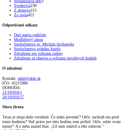
Sexualizácia detí
3
Svedectvá
230
Z domova
115
Zo sveta
423
Odporúčané odkazy
Deti patria rodičom
Modlitbový zápas
Spoločenstvo sv. Michala Archanjela
Spoločenstvo svätého Jozefa
Združenie pre ochranu rodiny
Združenie za obnovu a ochranu morálnych hodnôt
O združení
Kontakt:
okht@okht.sk
IČO: 42215986
DOHODA:
21/19/010/1
20/19/010/17
Slovo života
Teraz je moja duša vzrušená. Čo mám povedať? Otče, zachráň ma pred
touto hodinou? Veď práve pre túto hodinu som prišiel. Otče, osláv svoje
meno!“ A z neba zaznel hlas: „Už som oslávil a ešte oslávim.“