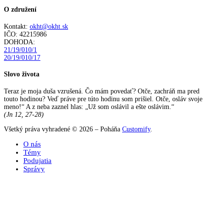
O združení
Kontakt:
okht@okht.sk
IČO: 42215986
DOHODA:
21/19/010/1
20/19/010/17
Slovo života
Teraz je moja duša vzrušená. Čo mám povedať? Otče, zachráň ma pred
touto hodinou? Veď práve pre túto hodinu som prišiel. Otče, osláv svoje
meno!“ A z neba zaznel hlas: „Už som oslávil a ešte oslávim.“
(Jn 12, 27-28)
Všetký práva vyhradené © 2026 – Poháňa
Customify
.
O nás
Témy
Podujatia
Správy