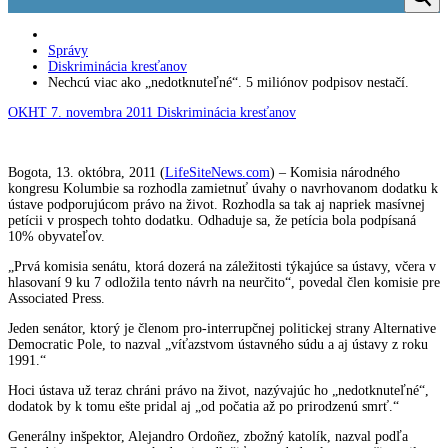
Správy
Diskriminácia kresťanov
Nechcú viac ako „nedotknuteľné“. 5 miliónov podpisov nestačí.
OKHT
7. novembra 2011
Diskriminácia kresťanov
Bogota, 13. októbra, 2011 (
LifeSiteNews.com
) – Komisia národného
kongresu Kolumbie sa rozhodla zamietnuť úvahy o navrhovanom dodatku k
ústave podporujúcom právo na život. Rozhodla sa tak aj napriek masívnej
petícii v prospech tohto dodatku. Odhaduje sa, že petícia bola podpísaná
10% obyvateľov.
„Prvá komisia senátu, ktorá dozerá na záležitosti týkajúce sa ústavy, včera v
hlasovaní 9 ku 7 odložila tento návrh na neurčito“, povedal člen komisie pre
Associated Press.
Jeden senátor, ktorý je členom pro-interrupčnej politickej strany Alternative
Democratic Pole, to nazval „víťazstvom ústavného súdu a aj ústavy z roku
1991.“
Hoci ústava už teraz chráni právo na život, nazývajúc ho „nedotknuteľné“,
dodatok by k tomu ešte pridal aj „od počatia až po prirodzenú smrť.“
Generálny inšpektor, Alejandro Ordoñez, zbožný katolík, nazval podľa