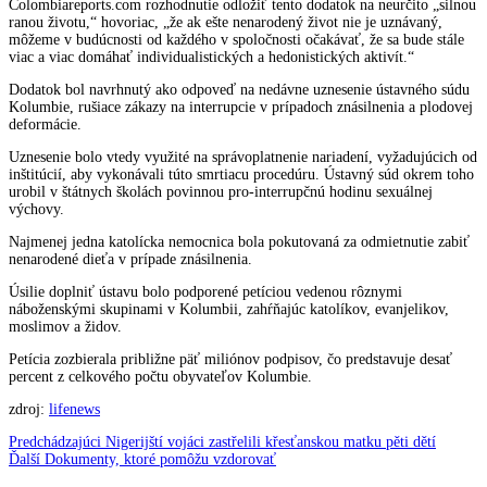
Colombiareports.com rozhodnutie odložiť tento dodatok na neurčito „silnou
ranou životu,“ hovoriac, „že ak ešte nenarodený život nie je uznávaný,
môžeme v budúcnosti od každého v spoločnosti očakávať, že sa bude stále
viac a viac domáhať individualistických a hedonistických aktivít.“
Dodatok bol navrhnutý ako odpoveď na nedávne uznesenie ústavného súdu
Kolumbie, rušiace zákazy na interrupcie v prípadoch znásilnenia a plodovej
deformácie.
Uznesenie bolo vtedy využité na správoplatnenie nariadení, vyžadujúcich od
inštitúcií, aby vykonávali túto smrtiacu procedúru. Ústavný súd okrem toho
urobil v štátnych školách povinnou pro-interrupčnú hodinu sexuálnej
výchovy.
Najmenej jedna katolícka nemocnica bola pokutovaná za odmietnutie zabiť
nenarodené dieťa v prípade znásilnenia.
Úsilie doplniť ústavu bolo podporené petíciou vedenou rôznymi
náboženskými skupinami v Kolumbii, zahŕňajúc katolíkov, evanjelikov,
moslimov a židov.
Petícia zozbierala približne päť miliónov podpisov, čo predstavuje desať
percent z celkového počtu obyvateľov Kolumbie.
zdroj:
lifenews
Navigácia
Predchádzajúci
Predchádzajúci
Nigerijští vojáci zastřelili křesťanskou matku pěti dětí
Ďalší
článok:
Ďalší
Dokumenty, ktoré pomôžu vzdorovať
v
článok: