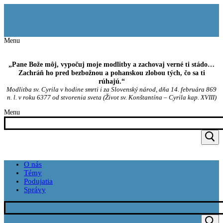
Preskočiť
Menu
Zavrieť
na
obsah
Menu
„Pane Bože môj, vypočuj moje modlitby a zachovaj verné ti stádo…
Zachráň ho pred bezbožnou a pohanskou zlobou tých, čo sa ti
rúhajú.“
Modlitba sv. Cyrila v hodine smrti i za Slovenský národ, dňa 14. februára 869
n. l. v roku 6377 od stvorenia sveta (Život sv. Konštantína – Cyrila kap. XVIII)
Menu
O nás
Témy
Podujatia
Správy