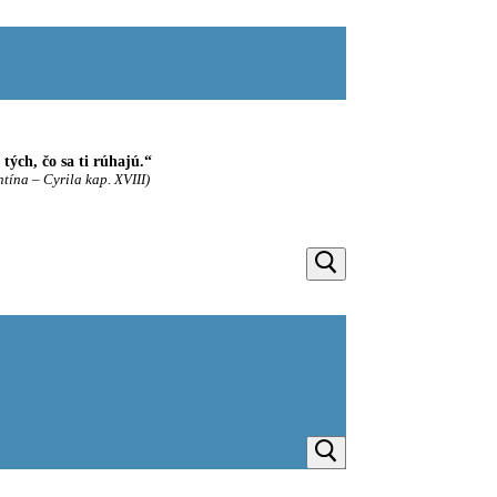
ých, čo sa ti rúhajú.“
ntína – Cyrila kap. XVIII)