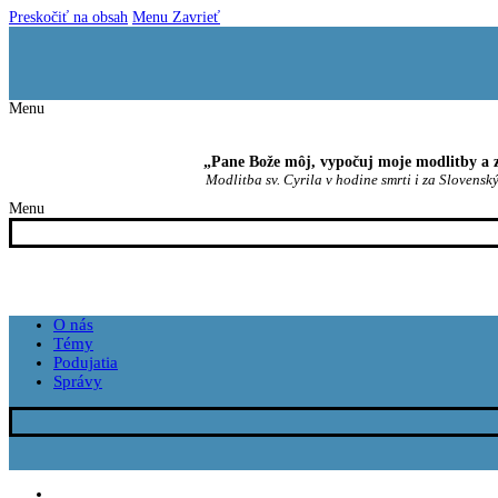
Preskočiť na obsah
Menu
Zavrieť
Menu
„Pane Bože môj, vypočuj moje modlitby a z
Modlitba sv. Cyrila v hodine smrti i za Slovenský
Menu
O nás
Témy
Podujatia
Správy