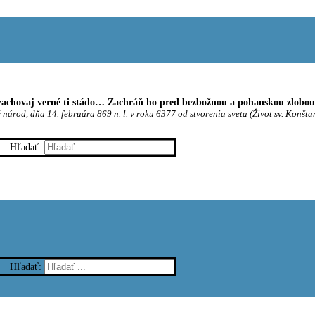
achovaj verné ti stádo… Zachráň ho pred bezbožnou a pohanskou zlobou t
 národ, dňa 14. februára 869 n. l. v roku 6377 od stvorenia sveta (Život sv. Konšta
Hľadať:
Hľadať: