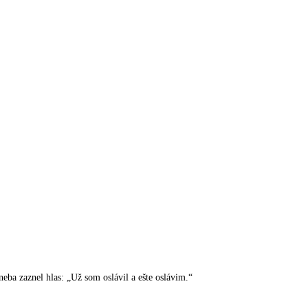
ba zaznel hlas: „Už som oslávil a ešte oslávim.“