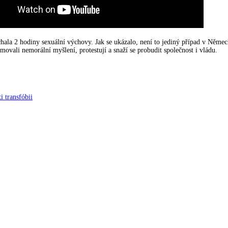
hala 2 hodiny sexuální výchovy. Jak se ukázalo, není to jediný případ v Němec
rmovali nemorální myšlení, protestují a snaží se probudit společnost i vládu.
 transfóbii