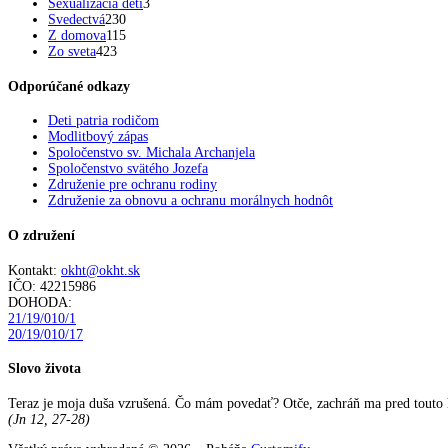
Sexualizácia detí
3
Svedectvá
230
Z domova
115
Zo sveta
423
Odporúčané odkazy
Deti patria rodičom
Modlitbový zápas
Spoločenstvo sv. Michala Archanjela
Spoločenstvo svätého Jozefa
Združenie pre ochranu rodiny
Združenie za obnovu a ochranu morálnych hodnôt
O združení
Kontakt:
okht@okht.sk
IČO: 42215986
DOHODA:
21/19/010/1
20/19/010/17
Slovo života
Teraz je moja duša vzrušená. Čo mám povedať? Otče, zachráň ma pred touto ho
(Jn 12, 27-28)