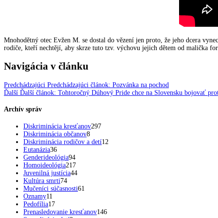
Mnohodětný otec Evžen M. se dostal do vězení jen proto, že jeho dcera vynec
rodiče, kteří nechtějí, aby skrze tuto tzv. výchovu jejich dětem od malička fo
Navigácia v článku
Predchádzajúci
Predchádzajúci článok:
Pozvánka na pochod
Ďalší
Ďalší článok:
Tohtoročný Dúhový Pride chce na Slovensku bojovať proti
Archív správ
Diskriminácia kresťanov
297
Diskriminácia občanov
8
Diskriminácia rodičov a detí
12
Eutanázia
36
Genderideológia
94
Homoideológia
217
Juvenilná justícia
44
Kultúra smrti
74
Mučeníci súčasnosti
61
Oznamy
11
Pedofília
17
Prenasledovanie kresťanov
146