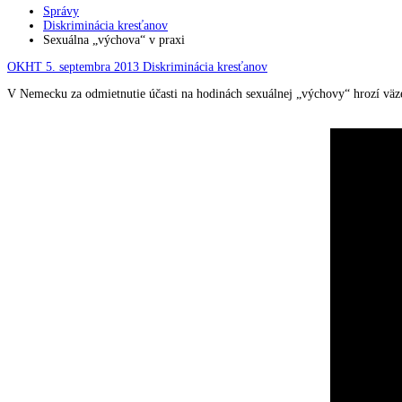
Správy
Diskriminácia kresťanov
Sexuálna „výchova“ v praxi
OKHT
5. septembra 2013
Diskriminácia kresťanov
V Nemecku za odmietnutie účasti na hodinách sexuálnej „výchovy“ hrozí väz